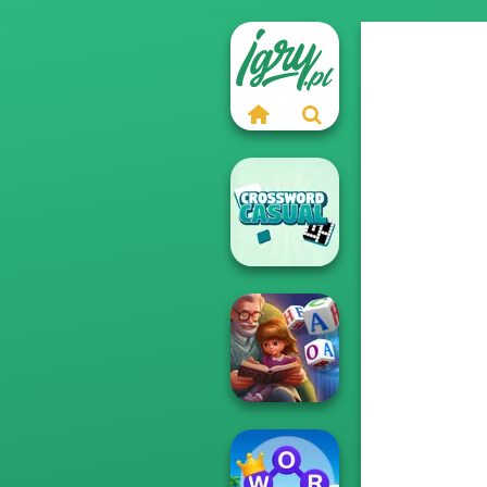
Casual
Crossword
Word Scramble: