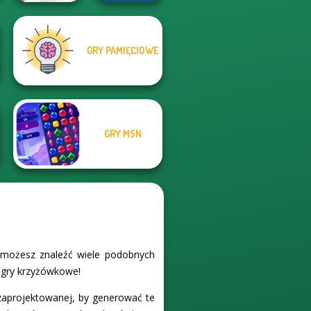
Cryptogram:
GRY PAMIĘCIOWE
Word Brain
Puzzle
Wordmeister
GRY MSN
l możesz znaleźć wiele podobnych
h gry krzyżówkowe!
 zaprojektowanej, by generować te