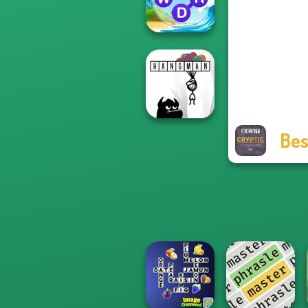
Family Tales
Word Connect
Puzzle
Bes
Hangman