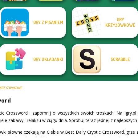
GRY
GRY Z PISANIEM
Words With Prof.
Alphabet Lore
KRZYŻÓWKOWE
Wisely
Maze
Bubble Letters
Word Hunt
GRY UKŁADANKI
SCRABBLE
 KRZYŻÓWKOWE
word
tic Crossword i zapomnij o wszystkich swoich troskach! Na Igry.p
iele zabawy i relaksu w ciągu dnia. Spróbuj teraz jednej z najlepszyc
wki słowne czekają na Ciebie w Best Daily Cryptic Crossword, grze