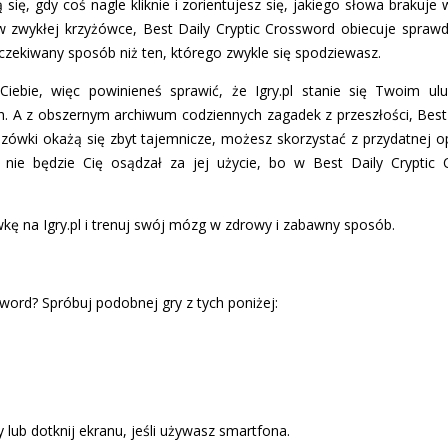
 się, gdy coś nagle kliknie i zorientujesz się, jakiego słowa braku
 w zwykłej krzyżówce, Best Daily Cryptic Crossword obiecuje spraw
czekiwany sposób niż ten, którego zwykle się spodziewasz.
iebie, więc powinieneś sprawić, że Igry.pl stanie się Twoim u
. A z obszernym archiwum codziennych zagadek z przeszłości, Best
kazówki okażą się zbyt tajemnicze, możesz skorzystać z przydatnej o
t nie będzie Cię osądzał za jej użycie, bo w Best Daily Cryptic
kę na Igry.pl i trenuj swój mózg w zdrowy i zabawny sposób.
sword? Spróbuj podobnej gry z tych poniżej:
 lub dotknij ekranu, jeśli używasz smartfona.