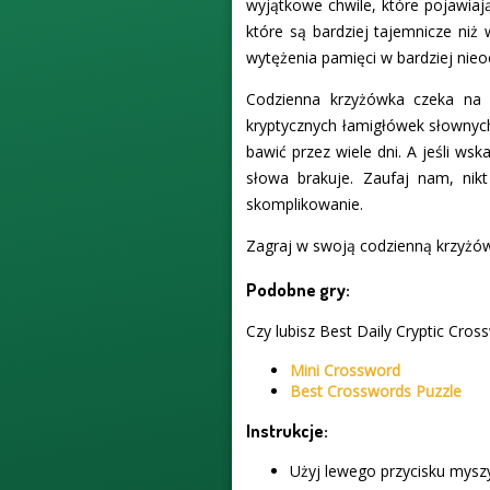
wyjątkowe chwile, które pojawiają
które są bardziej tajemnicze niż
wytężenia pamięci w bardziej nieo
Codzienna krzyżówka czeka na C
kryptycznych łamigłówek słownych
bawić przez wiele dni. A jeśli ws
słowa brakuje. Zaufaj nam, nik
skomplikowanie.
Zagraj w swoją codzienną krzyżów
Podobne gry:
Czy lubisz Best Daily Cryptic Cros
Mini Crossword
Best Crosswords Puzzle
Instrukcje:
Użyj lewego przycisku myszy