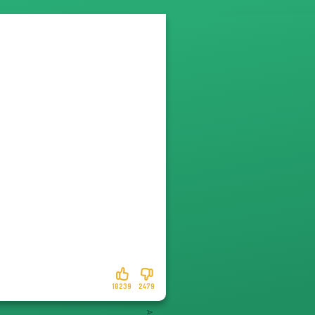
10239
2479