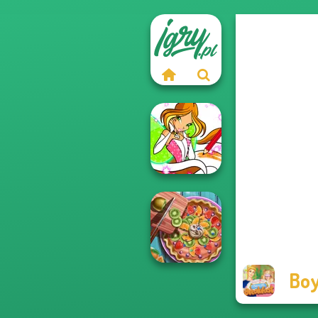
Winx Paint Fairy
Color
Boy
Pie Real Life