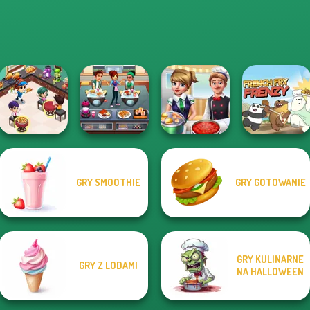
Cooking
GRY SMOOTHIE
GRY GOTOWANIE
Restaurant
Cooking Cafe
Kitchen
Food Chef
Cooking Frenzy
French Fry Frenzy
GRY KULINARNE
GRY Z LODAMI
NA HALLOWEEN