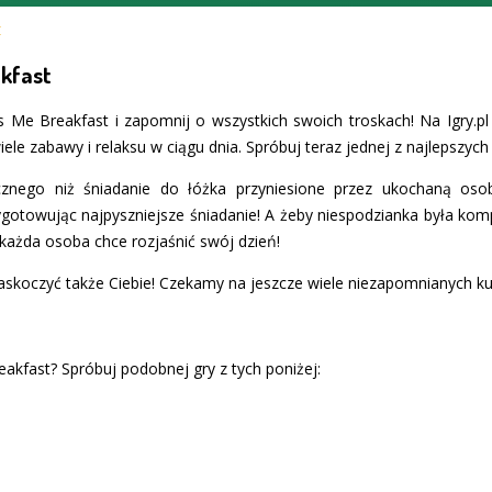
E
kfast
 Me Breakfast i zapomnij o wszystkich swoich troskach! Na Igry.p
ele zabawy i relaksu w ciągu dnia. Spróbuj teraz jednej z najlepszych
znego niż śniadanie do łóżka przyniesione przez ukochaną oso
otowując najpyszniejsze śniadanie! A żeby niespodzianka była kompl
każda osoba chce rozjaśnić swój dzień!
zaskoczyć także Ciebie! Czekamy na jeszcze wiele niezapomnianych k
akfast? Spróbuj podobnej gry z tych poniżej: