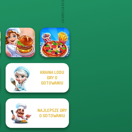
KRAINA LODU
GRY O
Cooking Festival
GOTOWANIU
Cooking Live
NAJLEPSZE GRY
O GOTOWANIU