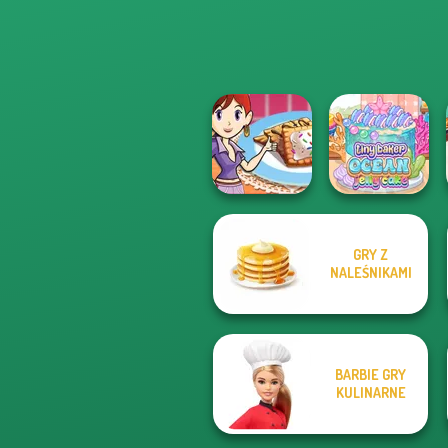
Cooking
GRY Z
Sara's Cooking
Tiny Baker Ocean
NALEŚNIKAMI
Class: Mini Pop...
Jelly Cake
BARBIE GRY
KULINARNE