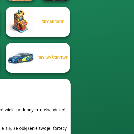
Manga Creator
GRY ARCADE
Super Hero
Vampire Hunter
Driving School
P...
GRY WYŚCIGOWE
eźć wiele podobnych doświadczeń,
 się, że oblężenie twojej fortecy