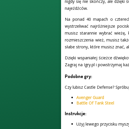
nigdy się nie skończy, ale dzięki
najeźdźców.
Na ponad 40 mapach o czterech
wystrzeliwać najróżniejsze poci
musisz starannie wybrać wieżę,
rozmieszczenia wież, musisz tak
słabe strony, które musisz znać, 
Dzięki wspaniałej ścieżce dźwięko
Zagraj na Igry.pl i powstrzymaj k
Podobne gry:
Czy lubisz Castle Defense? Spróbuj
Avenger Guard
Battle Of Tank Steel
Instrukcje:
Użyj lewego przycisku myszy