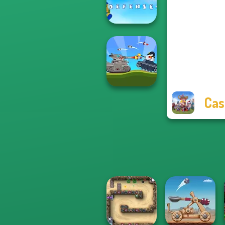
Avenger Guard
Bloons Tower
Defense
Cas
Battle Of Tank
Steel