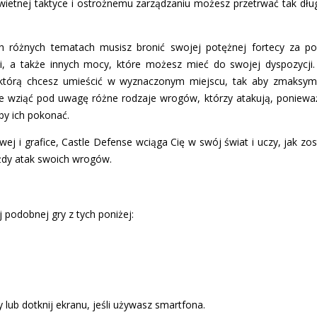
 świetnej taktyce i ostrożnemu zarządzaniu możesz przetrwać tak dłu
 różnych tematach musisz bronić swojej potężnej fortecy za p
ski, a także innych mocy, które możesz mieć do swojej dyspozycji
 którą chcesz umieścić w wyznaczonym miejscu, tak aby zmaksyma
że wziąć pod uwagę różne rodzaje wrogów, którzy atakują, poniew
aby ich pokonać.
wej i grafice, Castle Defense wciąga Cię w swój świat i uczy, jak zo
ażdy atak swoich wrogów.
 podobnej gry z tych poniżej:
 lub dotknij ekranu, jeśli używasz smartfona.