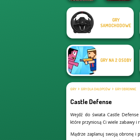
GRY
SAMOCHODOWE
Canyon Defence
Clash of Stone
GRY NA 2 OSOBY
GRY
GRY DLA CHŁOPCÓW
GRY OBRONNE
Castle Defense
Wejdź do świata Castle Defense 
które przyniosą Ci wiele zabawy i 
Mądrze zaplanuj swoją obronę i p