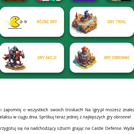
RÓŻNE GRY
GRY TRIAL
Mini Guardians
Squid Battle
Bubble Shooter
Agent P Rebel
Castle Defense
Simulator
Pro 4
Spy
GRY AKCJI
GRY OBRONNE
i zapomnij o wszystkich swoich troskach! Na Igry.pl możesz znal
relaksu w ciągu dnia. Spróbuj teraz jednej z najlepszych gry obronne!
rzygotuj się na nadchodzący szturm grając na Castle Defense. Wydaje