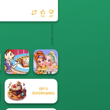
740
497
GRY O
Sara's Cooking
New Christmas
DEKOROWANIU
Class: Mini Pop...
Sweater Design