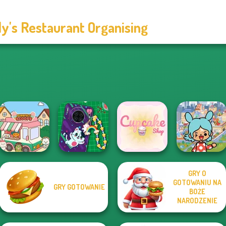
ly's Restaurant Organising
GRY O
Toca Boca
GOTOWANIU NA
GRY GOTOWANIE
DIY Phone Case
Everything
BOŻE
Purr-fect Scoops
Shop
Cupcake Shop
Unlocked
NARODZENIE