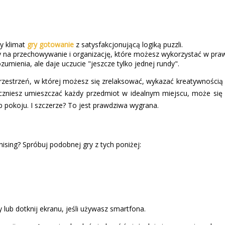
cy klimat
gry gotowanie
z satysfakcjonującą logiką puzzli.
na przechowywanie i organizację, które możesz wykorzystać w pra
umienia, ale daje uczucie "jeszcze tylko jednej rundy".
rzestrzeń, w której możesz się zrelaksować, wykazać kreatywnością i
aczniesz umieszczać każdy przedmiot w idealnym miejscu, może się
b pokoju. I szczerze? To jest prawdziwa wygrana.
nising? Spróbuj podobnej gry z tych poniżej:
 lub dotknij ekranu, jeśli używasz smartfona.