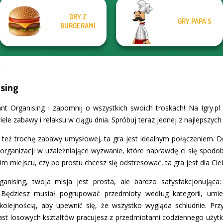
GRY Z
GRY PAPA'S
BURGERAMI
E
ising
ant Organising i zapomnij o wszystkich swoich troskach! Na Igry.p
ele zabawy i relaksu w ciągu dnia. Spróbuj teraz jednej z najlepszych
bisz też trochę zabawy umysłowej, ta gra jest idealnym połączeniem. D
e organizacji w uzależniające wyzwanie, które naprawdę ci się spodob
m miejscu, czy po prostu chcesz się odstresować, ta gra jest dla Cieb
anising, twoja misja jest prosta, ale bardzo satysfakcjonująca:
 Będziesz musiał pogrupować przedmioty według kategorii, umie
olejnością, aby upewnić się, że wszystko wygląda schludnie. Pr
iast losowych kształtów pracujesz z przedmiotami codziennego użyt