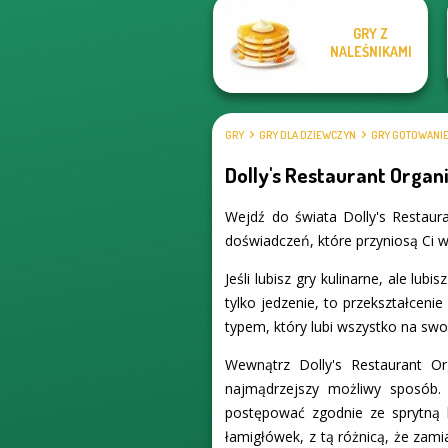
GRY Z
NALEŚNIKAMI
GRY
GRY DLA DZIEWCZYN
GRY GOTOWANI
Dolly's Restaurant Organ
Wejdź do świata Dolly's Restaur
doświadczeń, które przyniosą Ci wi
Jeśli lubisz gry kulinarne, ale lu
tylko jedzenie, to przekształceni
typem, który lubi wszystko na swoi
Wewnątrz Dolly's Restaurant Org
najmądrzejszy możliwy sposób.
postępować zgodnie ze sprytną k
łamigłówek, z tą różnicą, że zam