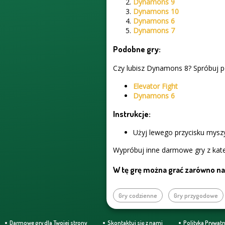
Dynamons 9
Dynamons 10
Dynamons 6
Dynamons 7
Podobne gry:
Czy lubisz Dynamons 8? Spróbuj po
Elevator Fight
Dynamons 6
Instrukcje:
Użyj lewego przycisku myszy
Wypróbuj inne darmowe gry z kate
W tę grę można grać zarówno na 
Gry codzienne
Gry przygodowe
Darmowe gry dla Twojej strony
Skontaktuj się z nami
Polityka Prywat