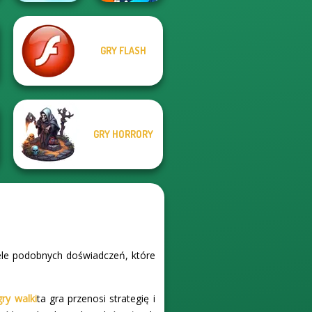
GRY FLASH
Bloons Tower
Defense
Dynamons 5
GRY HORRORY
ele podobnych doświadczeń, które
gry walki
ta gra przenosi strategię i