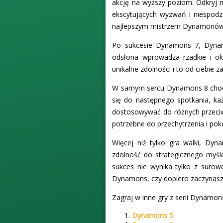
akcję na wyższy poziom. Odkryj no
ekscytujących wyzwań i niespodz
najlepszym mistrzem Dynamonów
Po sukcesie Dynamons 7, Dynamo
odsłona wprowadza rzadkie i o
unikalne zdolności i to od ciebie z
W samym sercu Dynamons 8 chodzi 
się do następnego spotkania, każ
dostosowywać do różnych przeciw
potrzebne do przechytrzenia i pok
Więcej niż tylko gra walki, Dyn
zdolność do strategicznego myśl
sukces nie wynika tylko z suro
Dynamons, czy dopiero zaczynasz
Zagraj w inne gry z serii Dynamon
Dynamons 5