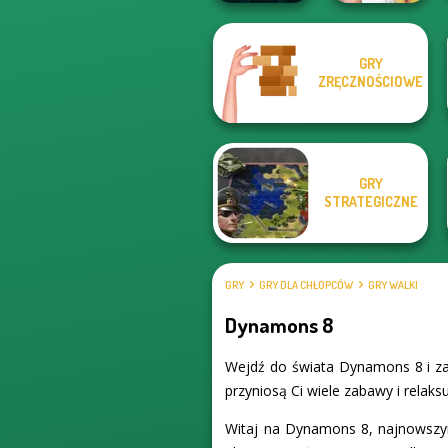
GRY
Dungeon Master
Fighter Legends
ZRĘCZNOŚCIOWE
Knight
Duo
GRY
STRATEGICZNE
GRY
GRY DLA CHŁOPCÓW
GRY WALKI
Dynamons 8
Wejdź do świata Dynamons 8 i za
przyniosą Ci wiele zabawy i relaksu
Witaj na Dynamons 8, najnowszym