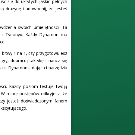
uść się do ukrytych jaskiń pełnych
ą drużynę i udowodnij, że jesteś
wdzenia swoich umiejętności. Ta
yx i Tydonyx. Każdy Dynamon ma
ce.
 bitwy 1 na 1, czy przygotowujesz
gry, dopracuj taktykę i naucz się
lki Dynamons, dając ci narzędzia
ości. Każdy poziom testuje twoją
. W miarę postępów odkryjesz, że
 czy jesteś doświadczonym fanem
kscytującego.