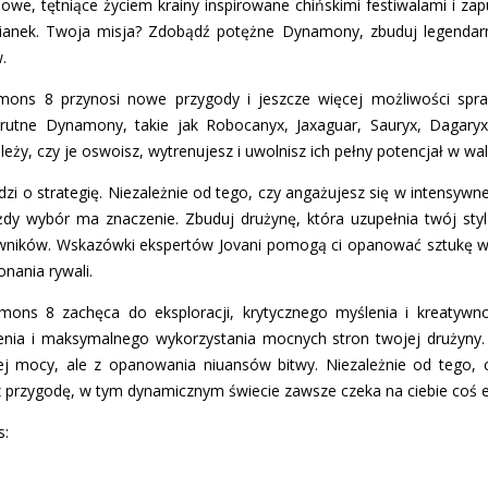
we, tętniące życiem krainy inspirowane chińskimi festiwalami i zap
ianek. Twoja misja? Zdobądź potężne Dynamony, zbuduj legendarn
.
ns 8 przynosi nowe przygody i jeszcze więcej możliwości spra
krutne Dynamony, takie jak Robocanyx, Jaxaguar, Sauryx, Dagar
ależy, czy je oswoisz, wytrenujesz i uwolnisz ich pełny potencjał w wal
o strategię. Niezależnie od tego, czy angażujesz się w intensywne
dy wybór ma znaczenie. Zbuduj drużynę, która uzupełnia twój styl 
ników. Wskazówki ekspertów Jovani pomogą ci opanować sztukę wa
onania rywali.
amons 8 zachęca do eksploracji, krytycznego myślenia i kreatywn
enia i maksymalnego wykorzystania mocnych stron twojej drużyny
wej mocy, ale z opanowania niuansów bitwy. Niezależnie od tego,
 przygodę, w tym dynamicznym świecie zawsze czeka na ciebie coś e
s: