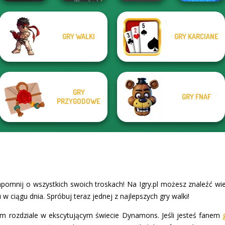
GRY WALKI
GRY KARCIANE
Prison Escape
Stickman Rogue
Online
YORG.io
Elevator Fight
Online
GRY
GRY FNAF
PRZYGODOWE
pomnij o wszystkich swoich troskach! Na Igry.pl możesz znaleźć wi
 w ciągu dnia. Spróbuj teraz jednej z najlepszych gry walki!
 rozdziale w ekscytującym świecie Dynamons. Jeśli jesteś fanem