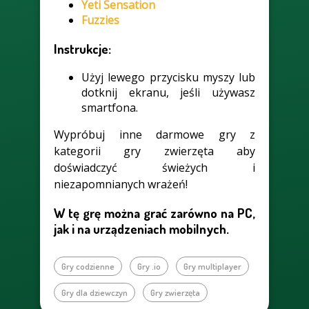
Yeti Sensation
Fuzzies
Instrukcje:
Użyj lewego przycisku myszy lub
dotknij ekranu, jeśli używasz
smartfona.
Wypróbuj inne darmowe gry z
kategorii gry zwierzęta aby
doświadczyć świeżych i
niezapomnianych wrażeń!
W tę grę można grać zarówno na PC,
jak i na urządzeniach mobilnych.
Gry codzienne
Gry .io
Gry multiplayer
Gry dla dziewczyn
Gry zwierzęta