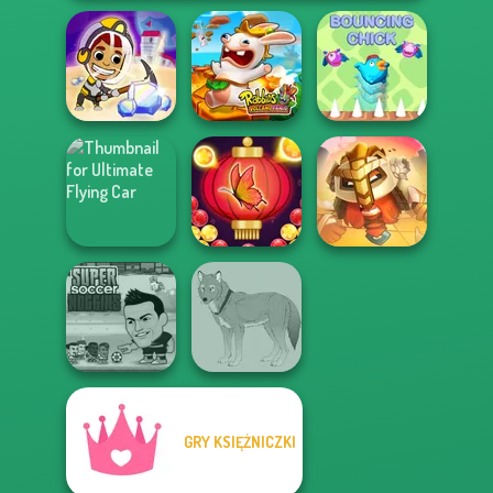
Idle Miner Space
Rabbids Volcano
Rush
Panic
Bouncing Chick
Ultimate Flying
Bubble Shooter
For Honor
Car
Butterfly
Warriors io
GRY KSIĘŻNICZKI
Super Soccer
Noggins
Wolf Maker