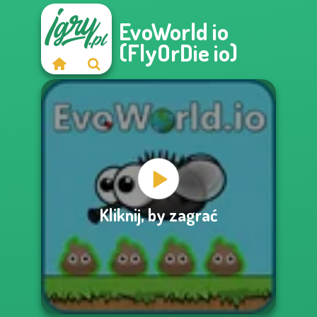
EvoWorld io
(FlyOrDie io)
Kliknij, by zagrać