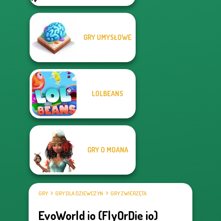
GRY UMYSŁOWE
LOLBEANS
GRY O MOANA
GRY
GRY DLA DZIEWCZYN
GRY ZWIERZĘTA
EvoWorld io (FlyOrDie io)