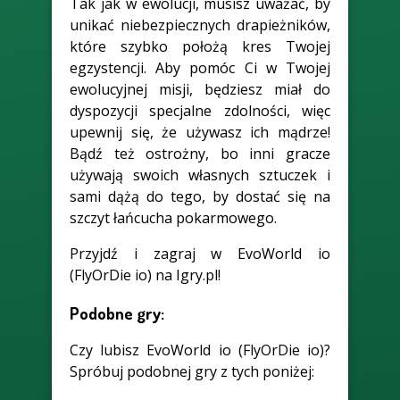
Tak jak w ewolucji, musisz uważać, by
unikać niebezpiecznych drapieżników,
które szybko położą kres Twojej
egzystencji. Aby pomóc Ci w Twojej
ewolucyjnej misji, będziesz miał do
dyspozycji specjalne zdolności, więc
upewnij się, że używasz ich mądrze!
Bądź też ostrożny, bo inni gracze
używają swoich własnych sztuczek i
sami dążą do tego, by dostać się na
szczyt łańcucha pokarmowego.
Przyjdź i zagraj w EvoWorld io
(FlyOrDie io) na Igry.pl!
Podobne gry:
Czy lubisz EvoWorld io (FlyOrDie io)?
Spróbuj podobnej gry z tych poniżej: