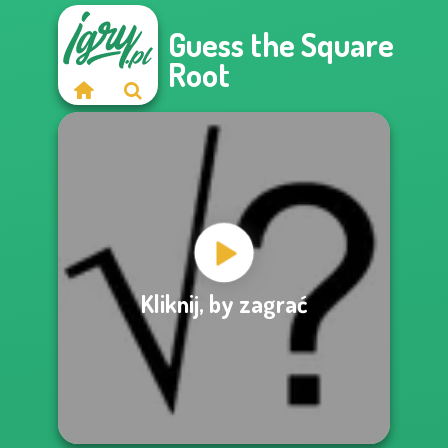
Guess the Square
Root
Kliknij, by zagrać