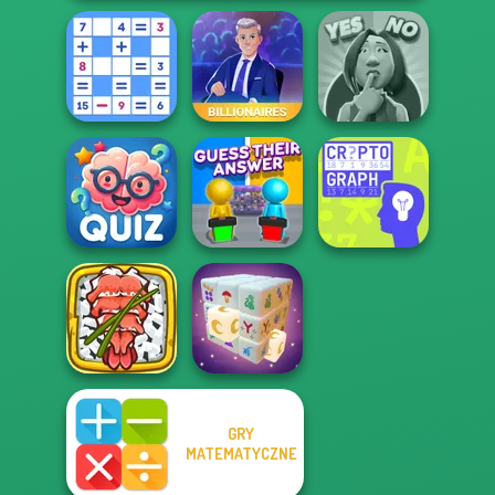
Mathematical
Yes or No
Crossword
Billionaires
Challenge
Quizmania: Trivia
Guess Their
Game
Answer
Cryptograph
GRY
Giant Sushi:
Merge Master
MATEMATYCZNE
Game
Mystic Mahjong