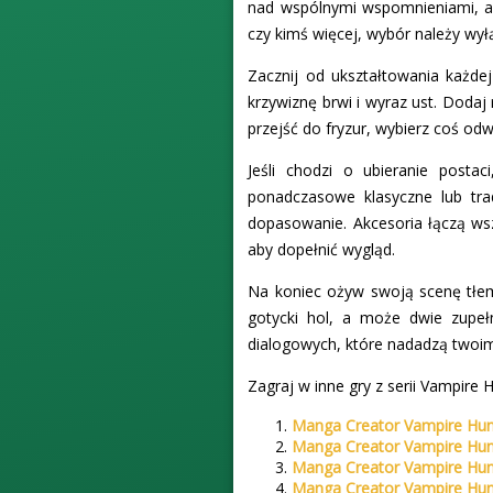
nad wspólnymi wspomnieniami, a n
czy kimś więcej, wybór należy wył
Zacznij od ukształtowania każdej
krzywiznę brwi i wyraz ust. Dodaj 
przejść do fryzur, wybierz coś od
Jeśli chodzi o ubieranie posta
ponadczasowe klasyczne lub trad
dopasowanie. Akcesoria łączą wsz
aby dopełnić wygląd.
Na koniec ożyw swoją scenę tłem,
gotycki hol, a może dwie zupeł
dialogowych, które nadadzą twoi
Zagraj w inne gry z serii Vampire 
Manga Creator Vampire Hun
Manga Creator Vampire Hun
Manga Creator Vampire Hun
Manga Creator Vampire Hun