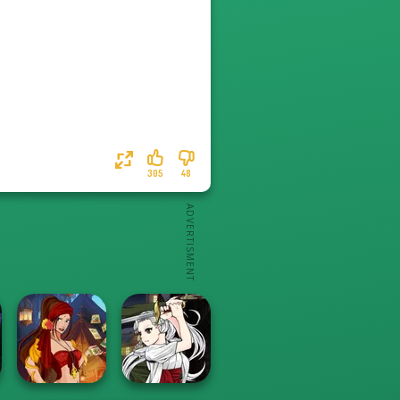
305
48