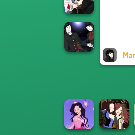
P...
Manga Creator
Vampire Hunter
P...
Man
Manga Creator
Vampire Hunter
P...