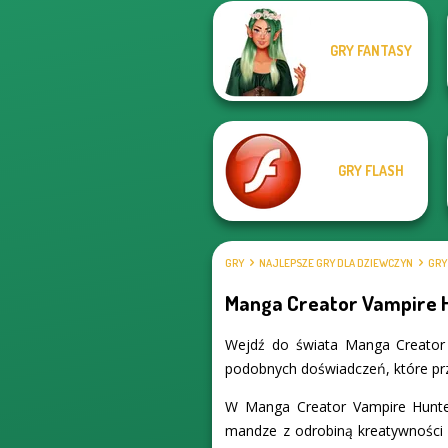
GRY FANTASY
Dress up Azalea
Manga Creator -
5
Fantasy World...
GRY FLASH
GRY
NAJLEPSZE GRY DLA DZIEWCZYN
GRY
Manga Creator Vampire 
Wejdź do świata Manga Creator 
podobnych doświadczeń, które przy
W Manga Creator Vampire Hunte
mandze z odrobiną kreatywności i