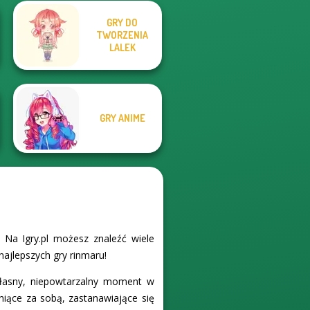
GRY DO
Manga Creator
TWORZENIA
Fantasy Fortune
Vampire Hunter
Teller
LALEK
P...
GRY ANIME
Na Igry.pl możesz znaleźć wiele
najlepszych gry rinmaru!
łasny, niepowtarzalny moment w
niące za sobą, zastanawiające się