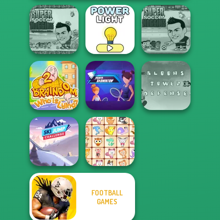
Super Soccer
Noggins
Super Soccer
Christmas
Power Light
Noggins
Braindom 2:
Power
Bloons Tower
Who is Lying?
Badminton
Defense
FOOTBALL
Ski Jump
GAMES
Challenge
Dream Pet Link