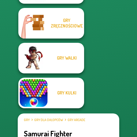
GRY
ZRĘCZNOŚCIOWE
GRY WALKI
GRY KULKI
GRY
GRY DLA CHŁOPCÓW
GRY ARCADE
Samurai Fighter