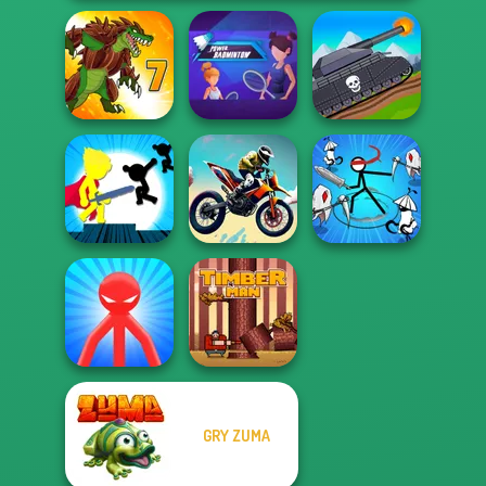
Power
Tanks 2D: Tank
Dynamons 7
Badminton
Wars
Stickman The
Stickman Rogue
Flash
Bike Jump
Online
GRY ZUMA
Red Stickman vs
Monster School
Timberman