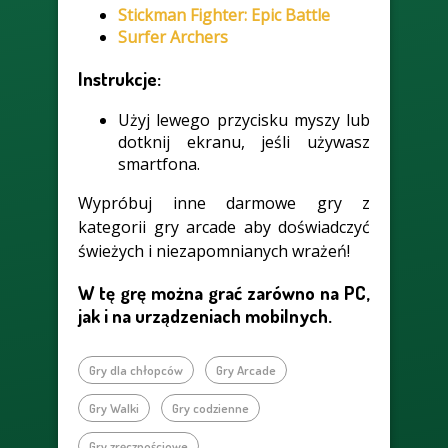
Stickman Fighter: Epic Battle
Surfer Archers
Instrukcje:
Użyj lewego przycisku myszy lub
dotknij ekranu, jeśli używasz
smartfona.
Wypróbuj inne darmowe gry z
kategorii gry arcade aby doświadczyć
świeżych i niezapomnianych wrażeń!
W tę grę można grać zarówno na PC,
jak i na urządzeniach mobilnych.
Gry dla chłopców
Gry Arcade
Gry Walki
Gry codzienne
Gry zręcznościowe