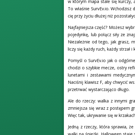
w którym mapa stale się kurczy, a
To właśnie SurvEv.io. Wchodzisz 
cię przy życiu dłużej niż pozostał
Najfajniejsza część? Możesz wybra
pojedynkę, lub połącz siły ze zn
Niezależnie od tego, jak grasz, 
liczy się każdy ruch, każdy strzał i
Pomyśl o SurvEv.io jak o odgórnej
chodzi o szybkie mecze, ostry ref
lunetami i zestawami medycznym
Naciśnij klawisz F, aby chwycić w
przetrwać wystarczająco długo.
Ale do rzeczy: walka z innymi gr
zmniejsza się wraz z postępem gry
Więc tak, ukrywanie się w krzakach
Jedną z rzeczy, która sprawia, że
walki na śnieżki, Halloween staje