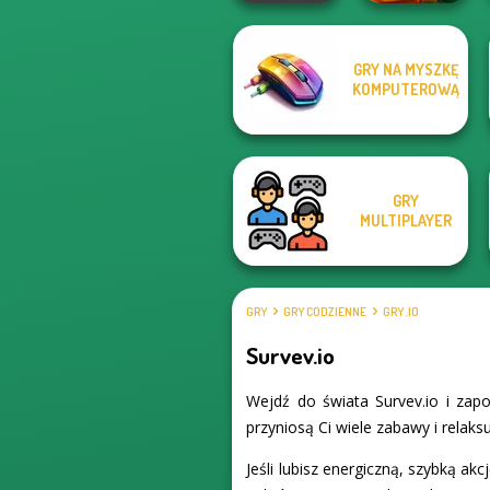
GRY NA MYSZKĘ
Rabbids Volcano
KOMPUTEROWĄ
Elevator Fight
Panic
GRY
MULTIPLAYER
GRY
GRY CODZIENNE
GRY .IO
Survev.io
Wejdź do świata Survev.io i zap
przyniosą Ci wiele zabawy i relaksu
Jeśli lubisz energiczną, szybką akc