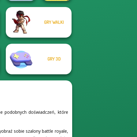
GRY WALKI
Xmas Sliding
Puzzles
Word Stickers!
GRY 3D
ele podobnych doświadczeń, które
Wyobraź sobie szalony battle royale,