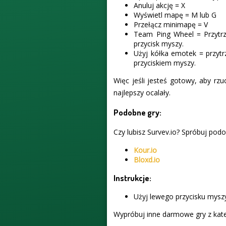
Anuluj akcję = X
Wyświetl mapę = M lub G
Przełącz minimapę = V
Team Ping Wheel = Przytrzy
przycisk myszy.
Użyj kółka emotek = przytr
przyciskiem myszy.
Więc jeśli jesteś gotowy, aby rzuc
najlepszy ocalały.
Podobne gry:
Czy lubisz Survev.io? Spróbuj podo
Kour.io
Bloxd.io
Instrukcje:
Użyj lewego przycisku myszy
Wypróbuj inne darmowe gry z kate