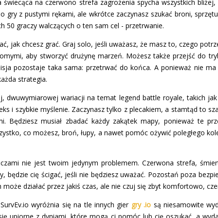
 świecąca na czerwono strefa zagrożenia spycha wszystkich bliżej, 
do gry z pustymi rękami, ale wkrótce zaczynasz szukać broni, sprzęt
ych 50 graczy walczących o ten sam cel - przetrwanie.
ć, jak chcesz grać. Graj solo, jeśli uważasz, że masz to, czego potr
ajomymi, aby stworzyć drużynę marzeń. Możesz także przejść do tr
misja pozostaje taka sama: przetrwać do końca. A ponieważ nie ma
 każda strategia.
, dwuwymiarowej wariacji na temat legend battle royale, takich jak 
leks i szybkie myślenie. Zaczynasz tylko z plecakiem, a stamtąd to sz
i. Będziesz musiał zbadać każdy zakątek mapy, ponieważ te prz
szystko, co możesz, broń, łupy, a nawet pomóc ożywić poległego kole
aczami nie jest twoim jedynym problemem. Czerwona strefa, śmiert
, będzie cię ścigać, jeśli nie będziesz uważać. Pozostań poza bezpiec
 może działać przez jakiś czas, ale nie czuj się zbyt komfortowo, cz
 SurvEv.io wyróżnia się na tle innych gier
gry .io
są niesamowite wyd
 się upiorne z dyniami, które mogą ci pomóc lub cię oszukać, a wyd