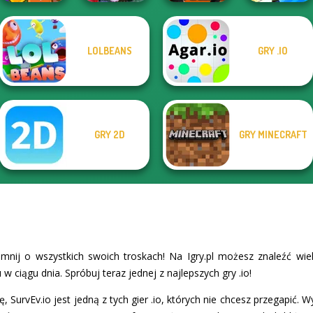
LOLBEANS
GRY .IO
Tropical Cubes
2048
Winter Clash 3D
Kour.io
Gang Brawlers
GRY 2D
GRY MINECRAFT
omnij o wszystkich swoich troskach! Na Igry.pl możesz znaleźć wi
 w ciągu dnia. Spróbuj teraz jednej z najlepszych gry .io!
ję, SurvEv.io jest jedną z tych gier .io, których nie chcesz przegapić. 