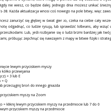
igdy nie wiesz, co będzie dalej. Jednego dnia możesz unikać śnież
Ts-38. Każda aktualizacja wnosi coś nowego na pole bitwy, więc zaw
 chcesz zanurzyć się głębiej w świat gier .io, czeka na ciebie cały w
 ochotę odgadnąć, co ludzie rysują, lub sprawdzić lolbeans, aby wzią
rzeszkodami. Lub, jeśli rozbijanie się o ludzi brzmi bardziej jak twój
i, próbując zepchnąć się nawzajem z mapy w bitwie fizyki i strategi
iknięcie lewym przyciskiem myszy
b kółko przewijania
cz) = 3 lub E
ń = Q
lub przeciągnij broń do innego gniazda
m przyciskiem myszy na Zoom
 = kliknij lewym przyciskiem myszy na przedmiocie lub 7 do 0
prawym przyciskiem myszy na przedmiocie