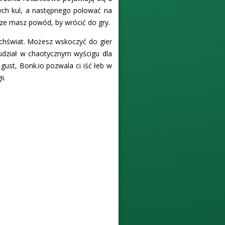
nych kul, a następnego polować na
sze masz powód, by wrócić do gry.
szechświat. Możesz wskoczyć do gier
ć udział w chaotycznym wyścigu dla
 gust, Bonk.io pozwala ci iść łeb w
i.