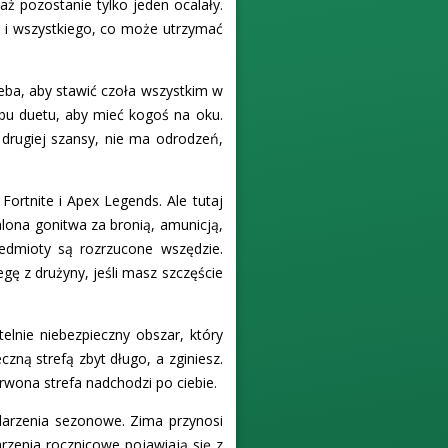
aż pozostanie tylko jeden ocalały.
u i wszystkiego, co może utrzymać
zeba, aby stawić czoła wszystkim w
ybu duetu, aby mieć kogoś na oku.
 drugiej szansy, nie ma odrodzeń,
Fortnite i Apex Legends. Ale tutaj
alona gonitwa za bronią, amunicją,
edmioty są rozrzucone wszędzie.
gę z drużyny, jeśli masz szczęście
elnie niebezpieczny obszar, który
zną strefą zbyt długo, a zginiesz.
erwona strefa nadchodzi po ciebie.
arzenia sezonowe. Zima przynosi
arzenia rocznicowe pojawiają się z