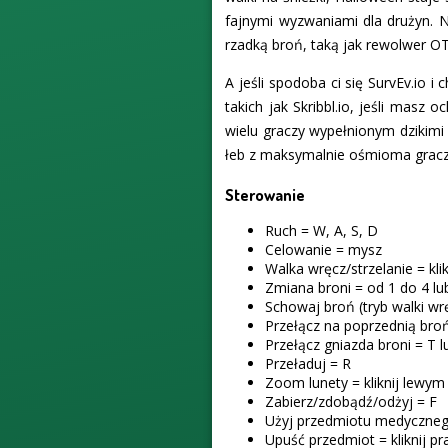
fajnymi wyzwaniami dla drużyn. N
rzadką broń, taką jak rewolwer O
A jeśli spodoba ci się SurvEv.io i
takich jak Skribbl.io, jeśli masz
wielu graczy wypełnionym dzikimi p
łeb z maksymalnie ośmioma graczam
Sterowanie
Ruch = W, A, S, D
Celowanie = mysz
Walka wręcz/strzelanie = kl
Zmiana broni = od 1 do 4 lu
Schowaj broń (tryb walki wrę
Przełącz na poprzednią bro
Przełącz gniazda broni = T 
Przeładuj = R
Zoom lunety = kliknij lewy
Zabierz/zdobądź/odżyj = F
Użyj przedmiotu medycznego
Upuść przedmiot = kliknij 