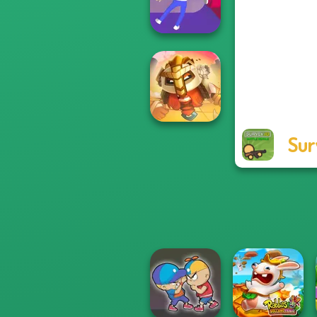
Town
Balance It
Sur
For Honor
Warriors io