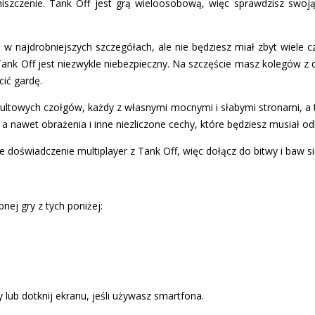
iszczenie. Tank Off jest grą wieloosobową, więc sprawdzisz swoj
 w najdrobniejszych szczegółach, ale nie będziesz miał zbyt wiele 
 Tank Off jest niezwykle niebezpieczny. Na szczęście masz kolegów z 
cić gardę.
ultowych czołgów, każdy z własnymi mocnymi i słabymi stronami, a
 a nawet obrażenia i inne niezliczone cechy, które będziesz musiał o
ałe doświadczenie multiplayer z Tank Off, więc dołącz do bitwy i baw s
nej gry z tych poniżej:
 lub dotknij ekranu, jeśli używasz smartfona.