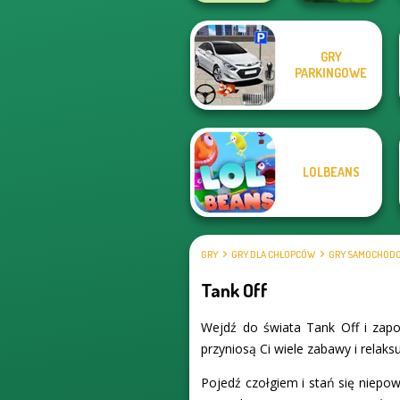
GRY
PARKINGOWE
State Connect
Poxel.io
LOLBEANS
GRY
GRY DLA CHŁOPCÓW
GRY SAMOCHOD
Tank Off
Wejdź do świata Tank Off i zapo
przyniosą Ci wiele zabawy i relak
Pojedź czołgiem i stań się niepow