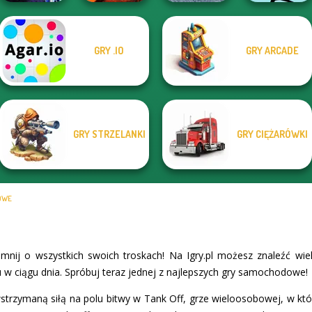
GRY .IO
GRY ARCADE
Moon Clash
Madness Driver
Heroes
Offroad Life 3D
Vertigo City
Mr Bean Jump
GRY STRZELANKI
GRY CIĘŻARÓWKI
OWE
mnij o wszystkich swoich troskach! Na Igry.pl możesz znaleźć wi
su w ciągu dnia. Spróbuj teraz jednej z najlepszych gry samochodowe!
strzymaną siłą na polu bitwy w Tank Off, grze wieloosobowej, w któr