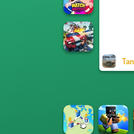
Spy
Match Masters
Tan
Carnage Battle
Arena