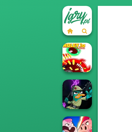
Holey.io Battle
Royale
Agent P Rebel