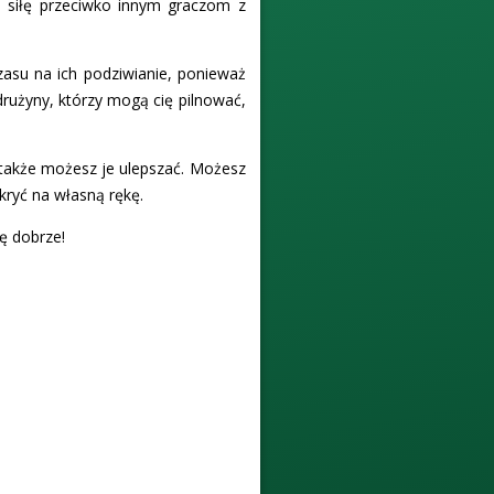
ą siłę przeciwko innym graczom z
czasu na ich podziwianie, ponieważ
drużyny, którzy mogą cię pilnować,
 także możesz je ulepszać. Możesz
dkryć na własną rękę.
ię dobrze!