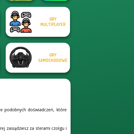
GRY
Stick Duel: Battle
MULTIPLAYER
Survev.io
Hero
GRY
SAMOCHODOWE
ele podobnych doświadczeń, które
ej zasiądziesz za sterami czołgu i