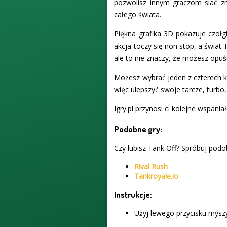
pozwolisz innym graczom siać zn
całego świata.
Piękna grafika 3D pokazuje czołgi
akcja toczy się non stop, a świat
ale to nie znaczy, że możesz opuś
Możesz wybrać jeden z czterech k
więc ulepszyć swoje tarcze, turbo,
Igry.pl przynosi ci kolejne wspani
Podobne gry:
Czy lubisz Tank Off? Spróbuj podob
Rival Rush
Tankroyale.io
Instrukcje:
Użyj lewego przycisku myszy