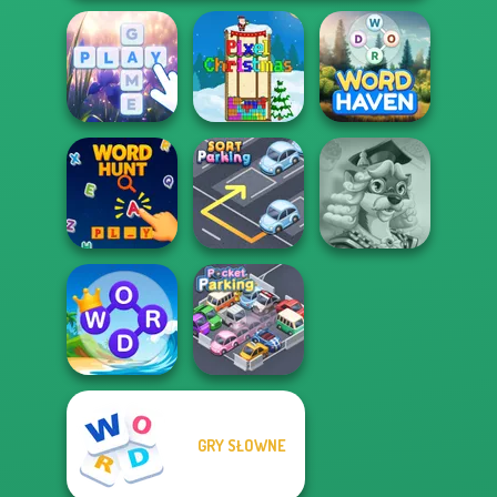
Bubble Letters
Pixel Christmas
Word Haven
Words With Prof.
Word Hunt
Sort Parking
Wisely
GRY SŁOWNE
Word Connect
Puzzle
Pocket Parking