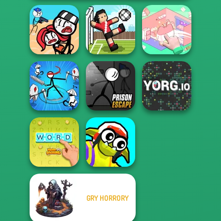
Stickman
Organization
Jailbreak Story
Soccer Random
Princess
Stickman Rogue
Prison Escape
Online
Online
YORG.io
GRY HORRORY
Funny Blade &
Word Stickers!
Magic