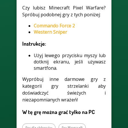
Czy lubisz Minecraft Pixel Warfare?
Spróbuj podobnej gry z tych poniżej:
Commando Force 2
Western Sniper
Instrukcje:
Użyj lewego przycisku myszy lub
dotknij ekranu, jeśli używasz
smartfona.
Wypróbuj inne darmowe gry z
kategorii gry strzelanki aby
doświadczyć świeżych i
niezapomnianych wrażeń!
W tę grę można grać tylko na PC
Gry dla chłopców
Gry Minecraft