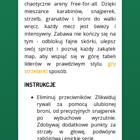
chaotyczne areny free-for-all. Dzięki
mieszance karabinów, snajperek,
strzelb, granatów i broni do walki
wręcz, każdy mecz jest świeży i
intensywny. Zabawa nie kończy się na
tym - odblokuj fajne skórki, ulepsz
swój sprzęt i poznaj każdy zakątek
map, aby wspiąć się w górę tabeli
liderów w prawdziwym stylu.
gry
strzelanki
sposób.
INSTRUKCJE
Eliminuj przeciwników:
Zlikwiduj
rywali za pomocą ulubionej
broni, od precyzyjnych snajperek
po wybuchowe wyrzutnie.
Zdobywaj dodatkowe punkty za
strzały w głowę, podwójne
zabójstwa i epickie serie.