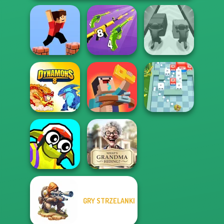
Merge 2048 Gun
Parkour Block 3D
Rush
Push The Colors
Noob: Zombie
Dynamons 8
Prison Escape
Break n Bounce
GRY STRZELANKI
Funny Blade &
What Is Grandma
Magic
Hiding