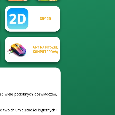
GRY 2D
The Shape
Dream Pet Link 2
GRY NA MYSZKĘ
KOMPUTEROWĄ
leźć wiele podobnych doświadczeń,
ie twoich umiejętności logicznych i