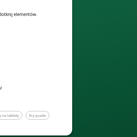
 dotknij elementów.
!
y na tablety
Gry puzzle