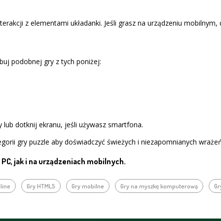
terakcji z elementami układanki. Jeśli grasz na urządzeniu mobilnym,
buj podobnej gry z tych poniżej:
 lub dotknij ekranu, jeśli używasz smartfona.
gorii gry puzzle aby doświadczyć świeżych i niezapomnianych wrażeń
PC, jak i na urządzeniach mobilnych.
line
Gry HTML5
Gry mobilne
Gry na myszkę komputerową
Gr