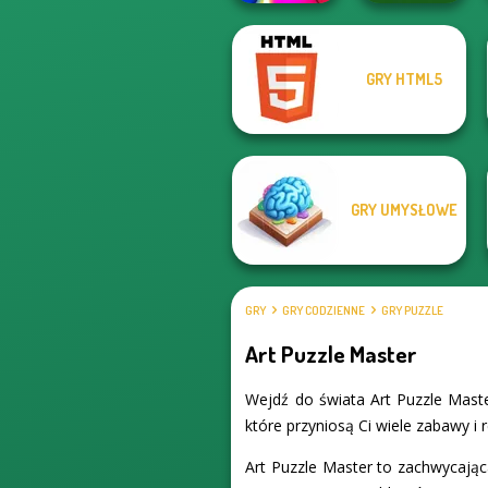
GRY HTML5
Solitaire Classic
Match Masters
Christmas
GRY UMYSŁOWE
GRY
GRY CODZIENNE
GRY PUZZLE
Art Puzzle Master
Wejdź do świata Art Puzzle Maste
które przyniosą Ci wiele zabawy i r
Art Puzzle Master to zachwycająca 