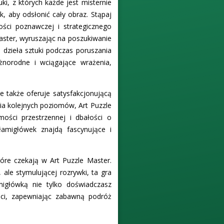
ki, z których każde jest misternie
 aby odsłonić cały obraz. Stąpaj
ości poznawczej i strategicznego
aster, wyruszając na poszukiwanie
 dzieła sztuki podczas poruszania
żnorodne i wciągające wrażenia,
 także oferuje satysfakcjonującą
ia kolejnych poziomów, Art Puzzle
ości przestrzennej i dbałości o
łamigłówek znajdą fascynujące i
óre czekają w Art Puzzle Master.
ale stymulującej rozrywki, ta gra
migłówką nie tylko doświadczasz
ści, zapewniając zabawną podróż