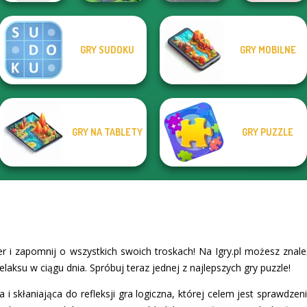
Indian SUV
GRY SUDOKU
GRY MOBILNE
Offroad
Bubble Shooter
Power Light
Crystal Connect
Simulator
Valentine
GRY NA TABLETY
GRY PUZZLE
r i zapomnij o wszystkich swoich troskach! Na Igry.pl możesz zna
elaksu w ciągu dnia. Spróbuj teraz jednej z najlepszych gry puzzle!
i skłaniająca do refleksji gra logiczna, której celem jest sprawdzen