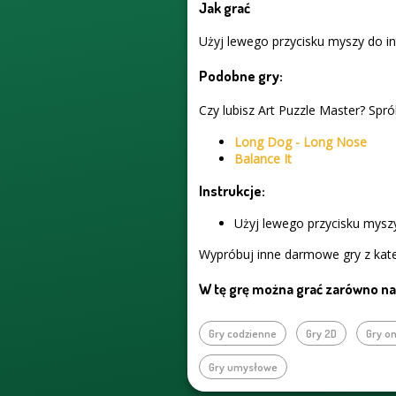
Jak grać
Użyj lewego przycisku myszy do in
Podobne gry:
Czy lubisz Art Puzzle Master? Spró
Long Dog - Long Nose
Balance It
Instrukcje:
Użyj lewego przycisku myszy
Wypróbuj inne darmowe gry z kate
W tę grę można grać zarówno na 
Gry codzienne
Gry 2D
Gry on
Gry umysłowe