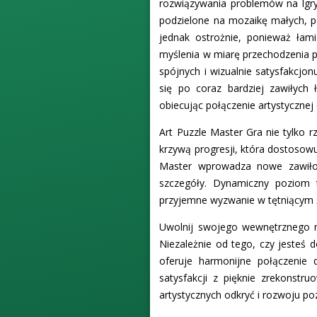
rozwiązywania problemów na Igry.p
podzielone na mozaikę małych, p
jednak ostrożnie, ponieważ łami
myślenia w miarę przechodzenia p
spójnych i wizualnie satysfakcjo
się po coraz bardziej zawiłych
obiecując połączenie artystycznej
Art Puzzle Master Gra nie tylko
krzywą progresji, która dostosow
Master wprowadza nowe zawiłośc
szczegóły. Dynamiczny poziom t
przyjemne wyzwanie w tętniącym ż
Uwolnij swojego wewnętrznego mi
Niezależnie od tego, czy jesteś 
oferuje harmonijne połączenie 
satysfakcji z pięknie zrekonst
artystycznych odkryć i rozwoju po