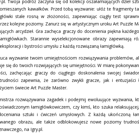
l. Twoja podróż zaczyna się od kolekcji oszałamiających dzieł sztu
omieszanych kawałków. Przed tobą wyzwanie: ułóż te fragmenty tak,
główki stale rosną w złożoności, zapewniając ciągły test sprawn
rzez kolejne poziomy. Zanurz się w artystycznym uroku Art Puzzle M
nujących arcydzieł. Gra zachęca graczy do docenienia piękna każdego
 łamigłówkach. Starannie wyselekcjonowane obrazy zapewniają ró
 eksploracji i bystrości umysłu z każdą rozwiązaną łamigłówką.
 rzuca wyzwanie twoim umiejętnościom rozwiązywania problemów, ale
uje się do twoich rozwijających się umiejętności. W miarę pokonywan
i, zachęcając graczy do ciągłego doskonalenia swojej świadom
rudności zapewnia, że zarówno zwykli gracze, jak i entuzjaści 
yciem świecie Art Puzzle Master.
strza rozwiązywania zagadek i podejmij ewoluujące wyzwania, kt
doświadczonym łamigłówkowiczem, czy kimś, kto szuka relaksującej, 
doceniania sztuki i ćwiczeń umysłowych. Z każdą ukończoną ła
ruowanego obrazu, ale także odblokowujesz nowe poziomy trudno
znawczego, na Igry.pl.