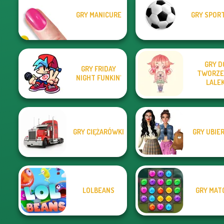
GRY MANICURE
GRY SPOR
GRY D
GRY FRIDAY
TWORZE
NIGHT FUNKIN'
LALE
GRY CIĘŻARÓWKI
GRY UBIE
LOLBEANS
GRY MAT