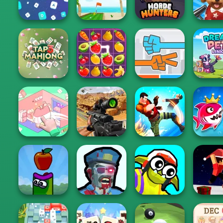
HD 3
Hiding
Wild West Match
Mast
Words Match
Mini Golf Saga
Horde Hunters
Pet Sal
Tap 3 Mahjong
Fruit Mahjong
Roshambo
Dream Pet
Organization
Sniper Combat
Fish Stab 
Princess
3D
Gang Brawlers
Big