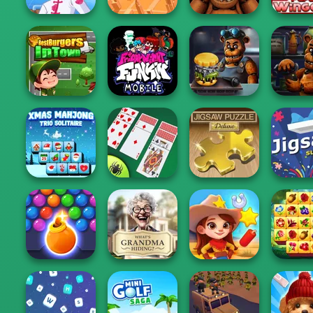
Fashion
Fashion
Designer World
Designer New
FNAF: Night at
Tour
York
the Dentist
Papa's Wi
Friday Night
Best Burgers In
Funkin': Foned
Town
In...
FNAF Burger
FNAF Bar
Xmas Mahjong
Best Classic
Jigsaw Puzzle:
Trio Solitaire
Spider Solitaire
Deluxe
Jigsaw Su
Bubble Shooter
What Is Grandma
Spring 