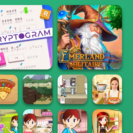
yptogram: Word Brain
Puzzle
Emerland Solitaire
und the
ds Pizza
Age of War 2
The Waitress
Whats For Dinner