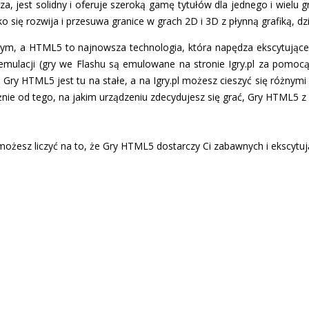
za, jest solidny i oferuje szeroką gamę tytułów dla jednego i wielu g
się rozwija i przesuwa granice w grach 2D i 3D z płynną grafiką, dzi
ym, a HTML5 to najnowsza technologia, która napędza ekscytujące gr
emulacji (gry we Flashu są emulowane na stronie Igry.pl za pomocą 
Gry HTML5 jest tu na stałe, a na Igry.pl możesz cieszyć się różnymi g
żnie od tego, na jakim urządzeniu zdecydujesz się grać, Gry HTML5 z
żesz liczyć na to, że Gry HTML5 dostarczy Ci zabawnych i ekscytując