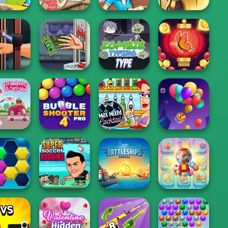
Sara's Cooking
s Cooking
Sara's Cooking
Sara's Cooking
Class:
- Garlic...
Class: Burritos
Class Lentil So...
Thanksgi...
d Me The
Handless
Bubble Shooter
oods
Millionaire
Zombie Typing
Butterfly
awberry
Bubble Shooter
Max Mixed
ortcake
Pro 4
Cocktails
Balloon Match 3D
Super Soccer
Battleships
Candy Shop