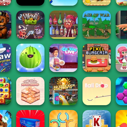
Papa Louie:
Bloons Tower
When Pizzas
Sara'
ngeria
Bloxorz
Defense
Attack
Class 
Pirate Bartender
Han
tender
Viking vs Orcs
Captain's Gro...
Age of War
G
Put The Fruit
Cooking Live: Be
Ultra Pixel
Str
rprise
Together
a Chef&Cook
Burgeria
Sh
Tile
Home Design:
3D Free Kick