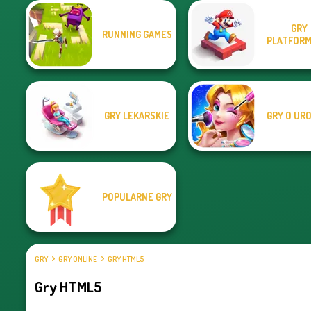
GRY
RUNNING GAMES
PLATFOR
GRY LEKARSKIE
GRY O UR
POPULARNE GRY
GRY
GRY ONLINE
GRY HTML5
Gry HTML5