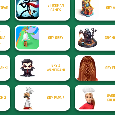
STICKMAN
TOWE
GRY 
GAMES
O
NIA
GRY OBBY
GRY H
K
GRY Z
RANKI
GRY F
WAMPIRAMI
BARB
CH 3
GRY PAPA'S
KULI