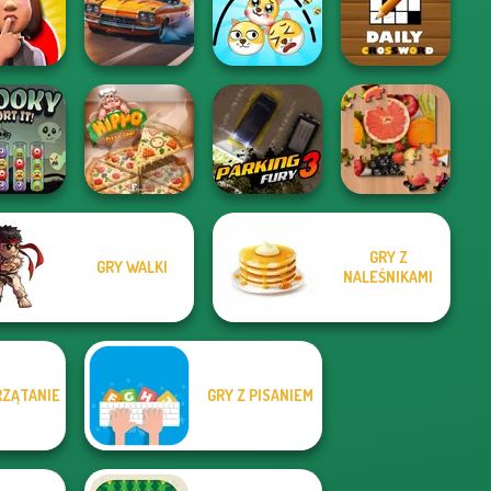
n Clash
Xmas Sliding
eroes
Winter Clash 3D
Green Ball
Puzzles
s or No
Draw 2 Save
Daily Crossword
allenge
3D Car Simulator
Doge
2
GRY Z
GRY WALKI
NALEŚNIKAMI
y Sort It!
Hippo Pizza Chef
Parking Fury 3
Jigsaw Casual
RZĄTANIE
GRY Z PISANIEM