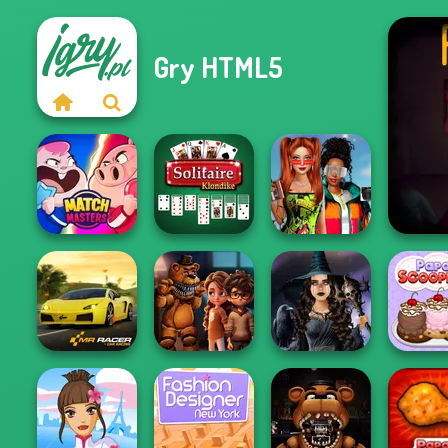
Gry HTML5
Babs And
Solitaire
Friends Love
Five 
Match Masters
Klondike
Match Pr...
FNAF Horror At
Mystic Coven The
Papa
Mr. Racer
Home
Sisterhood of...
Scoope