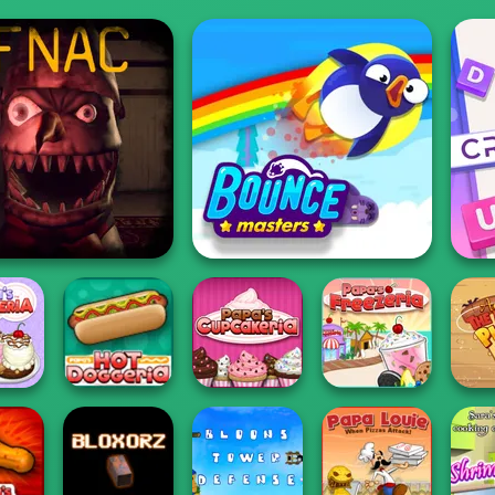
Cr
Nights At Christmas
Bouncemasters
's
Papa's Hot
Papa's
Aro
ria
Doggeria
Cupcakeria
Papa's Freezeria
Worl