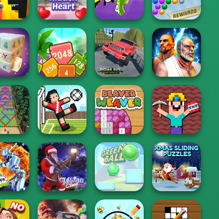
le Fever
Noggins
Armada
Merge
bet: Merge
Valentine Hidden
Merge 2048 Gun
Bubble Shooter
d Fight
Heart
Rush
Extreme
Indian SUV
Tropical Cubes
Offroad
Fighter Legends
c Mahjong
2048
Simulator
Duo
Noob Miner:
Escape From
ble Fall
Soccer Random
Beaver Weaver
Prison