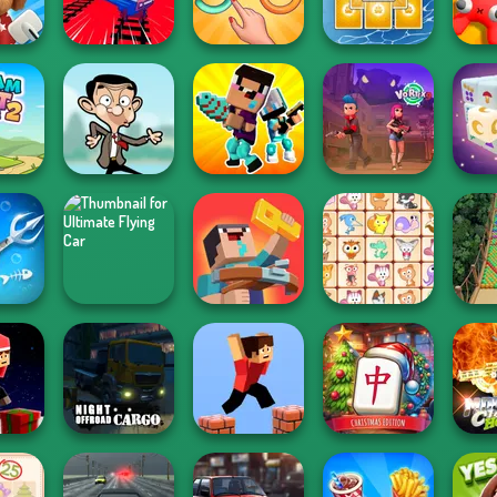
er
Small House
World Cup 18
Ball Drop
Puzz
Untangle Rings
Tripeaks Solitaire
Alpha
on 2
Train Drift
Master
Holiday
An
Noob vs Pro
 Link 2
Mr Bean Jump
Challenge
Vortex 9
Mysti
Getting
Ultimate Flying
Noob: Zombie
Car
Prison Escape
Dream Pet Link
Bub
Mahjong at