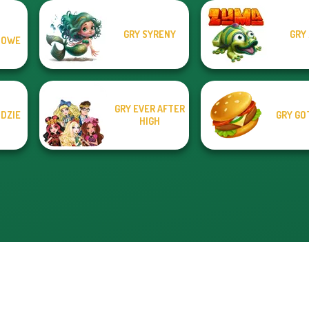
GRY SYRENY
GRY
MOWE
GRY EVER AFTER
ODZIE
GRY GO
HIGH