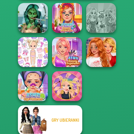
Ghoulish To
Gorgeous Cool
ASMR Beauty
Rapunzel
Zomb...
Homeless
Zombie Curse
Bestie To The
Chibi Doll: Avatar
ASMR Beauty
Rescue Breakup
Creator
Superstar
P...
GRY UBIERANKI
ASMR Stye
Extreme
Treatment
Makeover