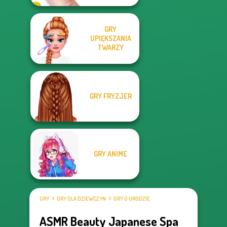
GRY
UPIĘKSZANIA
TWARZY
GRY FRYZJER
GRY ANIME
GRY
GRY DLA DZIEWCZYN
GRY O URODZIE
ASMR Beauty Japanese Spa