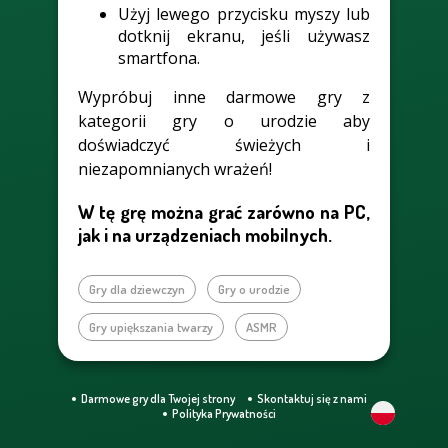
Użyj lewego przycisku myszy lub
dotknij ekranu, jeśli używasz
smartfona.
Wypróbuj inne darmowe gry z
kategorii gry o urodzie aby
doświadczyć świeżych i
niezapomnianych wrażeń!
W tę grę można grać zarówno na PC,
jak i na urządzeniach mobilnych.
Gry dla dziewczyn
Gry o urodzie
Gry upiększania twarzy
ASMR
Darmowe gry dla Twojej strony
Skontaktuj się z nami
Polityka Prywatności