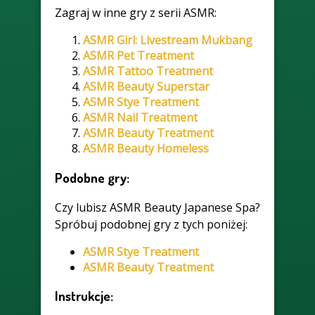
Zagraj w inne gry z serii ASMR:
ASMR Girl: Livestream Mukbang
ASMR Pet Treatment
ASMR Tattoo Treatment
ASMR Beauty Superstar
ASMR Stye Treatment
ASMR Nail Treatment
ASMR Beauty Treatment
ASMR Beauty Homeless
Podobne gry:
Czy lubisz ASMR Beauty Japanese Spa?
Spróbuj podobnej gry z tych poniżej:
ASMR Stye Treatment
ASMR Beauty Treatment
Instrukcje: