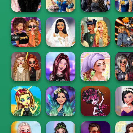
#squadgoals
Fashion Rival...
Creator
Zombie 
Storybook Glam
Wednesday
Dress Up
Mystic Coven The
Sailor Mo
Besties Fun Day
Advent...
Sisterhood of...
Friends Co
Superheroes
Manga Cr
Celebrity Style
Bachelorette
Goblincore
World
and Outfits
Party
Aesthetic
Fantasy
Light Academia
My Glow Up
Vs Dark
TikTok Fashion
Journey
Plus Size
Academi...
Slot Machine
Summer Make...
Mode