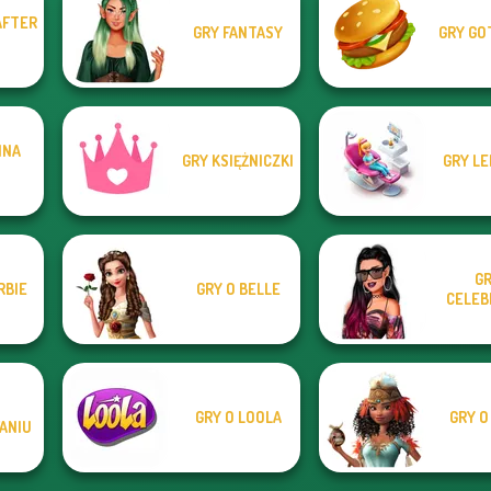
AFTER
GRY FANTASY
GRY GO
INA
GRY KSIĘŻNICZKI
GRY LE
GR
RBIE
GRY O BELLE
CELEB
O
GRY O LOOLA
GRY O
ANIU