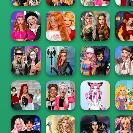
Bab's Back to
BFFs' Birthday
School Style
Kiss, Marr
Bash For Babs
Hogwarts Girls
Cha...
Challe
Fashion Wars
Bestie To The
Elven Kingdom
Monochrome Vs
Rescue Breakup
Forest Of
Fantasy F
Rai...
P...
Wonder...
Telle
Wednesd
Billie's Weekly
Centaur
Spin The Bottle
Break
Planner
Princesses
Style Exchange...
Handb
The Fly Squad:
BFFs Vs Bullies:
Tokyo Mew Mew
Rapun