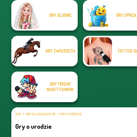
GRY ŚLUBNE
GRY SPRZĄ
GRY ZWIERZĘTA
TATTOO G
GRY FRIDAY
NIGHT FUNKIN'
GRY
GRY DLA DZIEWCZYN
GRY O URODZIE
Gry o urodzie