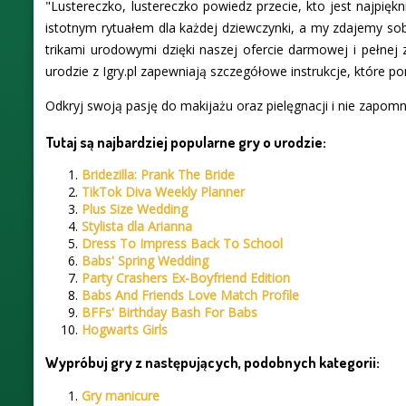
"Lustereczko, lustereczko powiedz przecie, kto jest najpiękni
istotnym rytuałem dla każdej dziewczynki, a my zdajemy sob
trikami urodowymi dzięki naszej ofercie darmowej i pełnej
urodzie z Igry.pl zapewniają szczegółowe instrukcje, które po
Odkryj swoją pasję do makijażu oraz pielęgnacji i nie zapomnij
Tutaj są najbardziej popularne gry o urodzie:
Bridezilla: Prank The Bride
TikTok Diva Weekly Planner
Plus Size Wedding
Stylista dla Arianna
Dress To Impress Back To School
Babs' Spring Wedding
Party Crashers Ex-Boyfriend Edition
Babs And Friends Love Match Profile
BFFs' Birthday Bash For Babs
Hogwarts Girls
Wypróbuj gry z następujących, podobnych kategorii:
Gry manicure