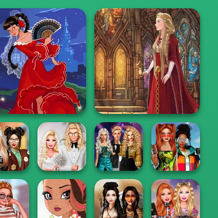
Flamenco Dancer
Medieval Doll
Party Crashers
Babs And
To Impress
Babs' Spring
Ex-Boyfriend
Friends Love
o Schoo...
Wedding
Ed...
Match Pr...