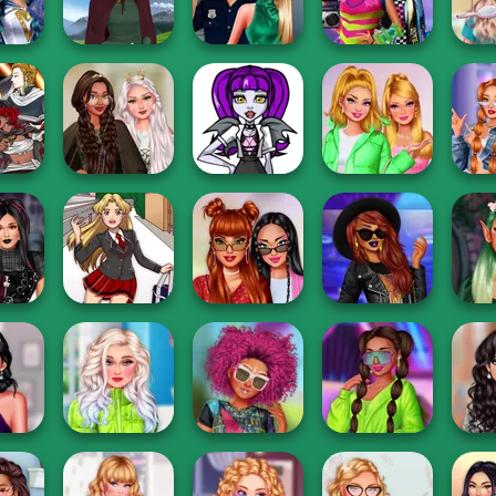
Curse
P...
P...
P...
Sweat
on And
Style Police
BFFs Weirdcore
Nerd 
smic...
Medieval Woman
Officer
Aesthetic
Makeo
eator
Monster High
 Of
TikTok Divas
Character
TikTok Divas
Fas
...
Fairycore
Creator
Barbiecore
Scho
d Goth
Villains Summer
TikTok Divas
Fanta
ls
Late For School
#OOTD
#likearockstar
Tik