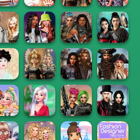
ta Girls
Bestie Birthday
ypebae
Fairy Tale High
Battle Maidens
Surprise
ampunk
Fashionistas'
Cyberpunk
Samurai Spirit
edding
Faceoff
Guardians
Legacy of Honor
Romance Of The
Norse
Medieval
Seven Seas
e Époque
Goddesses
Princesses
Pira...
Twilight
Christmas
My Christmas
Cyberpunk
Enchantment