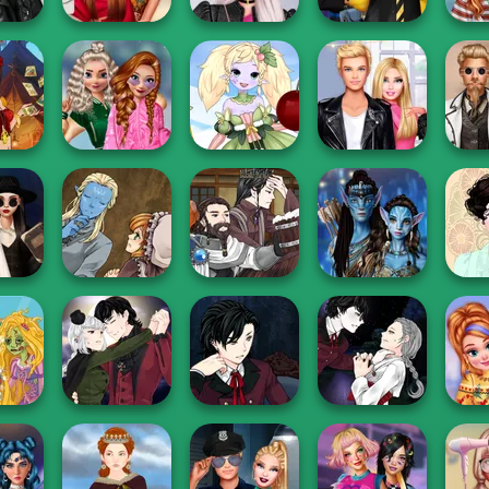
y, Hate
Insta Divas Party
Hogwarts
Ins
nge
Rich TikTok Girls
Night
Princesses
#h
School
ortune
Popularity
Anime Fairy
Roomies Blind
Ste
r
Challenge
Creator
Date
W
ay's
Manga Creator
Manga Creator
up
World Of
World Of
Avatar Na'vi
ook
Fantasy...
Fantasy...
Warriors Saga
Bell
Manga Creator
Manga Creator
Manga Creator
zel
Vampire Hunter
Vampire Hunter
Vampire Hunter
New 