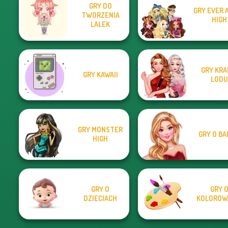
GRY DO
GRY EVER 
TWORZENIA
HIGH
LALEK
GRY KRA
GRY KAWAII
LODU
GRY MONSTER
GRY O BA
HIGH
GRY O
GRY 
DZIECIACH
KOLOROW