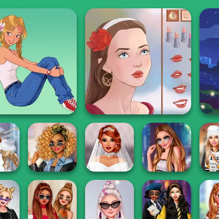
Girl And Her Pet
Portrait Maker
: Prank
TikTok Diva
Plus Size
Stylista dla
Dress 
ide
Weekly Planner
Wedding
Arianna
Back T