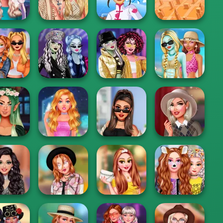
er Design
Party Prep
Shieldmaidens
Vampire R...
Fashion
Fashion
To Popular
Festival Besties
Designer World
Designer New
ver Mania
Love Is In Th...
Tour
York
hionable
Monster Girls
Too Cool For
Monster Girls
ol Girls
Concert Looks
School
Missing Summer
My Secret
sy Makeup
Admirer Date
TikTok Divas
Hollywood Stars
Tok Tips
Night
#likeforlikes
#preppy
Princesses
Princesses