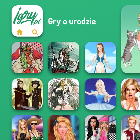
Gry o urodzie
Moonlit
A 
https://www.dolldivine.com/mei...
Masquerade
Folklore Fashion
Bridezilla
Firebender Zuko
Forest Fae
Ice Ballerina
The Br