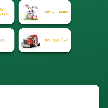
RY
GRY WIELKANOC
NTYNKI
FLASH
GRY CIĘŻARÓWKI