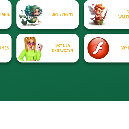
G
TANIE
GRY SYRENY
WALE
GRY DLA
AMES
GRY 
DZIEWCZYN