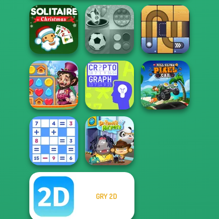
Solitaire Classic
Mind Games for
Christmas
2-3-4 Player
Free the Ball
Vega Mix: Fairy
Hill Climb Pixel
Town
Cryptograph
Car
GRY 2D
Mathematical
Crossword
Dr. Panda Airport