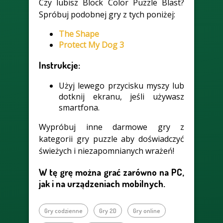
Czy lubisz Block Color Puzzle Blast?
Spróbuj podobnej gry z tych poniżej:
The Shape
Protect My Dog 3
Instrukcje:
Użyj lewego przycisku myszy lub
dotknij ekranu, jeśli używasz
smartfona.
Wypróbuj inne darmowe gry z
kategorii gry puzzle aby doświadczyć
świeżych i niezapomnianych wrażeń!
W tę grę można grać zarówno na PC,
jak i na urządzeniach mobilnych.
Gry codzienne
Gry 2D
Gry online