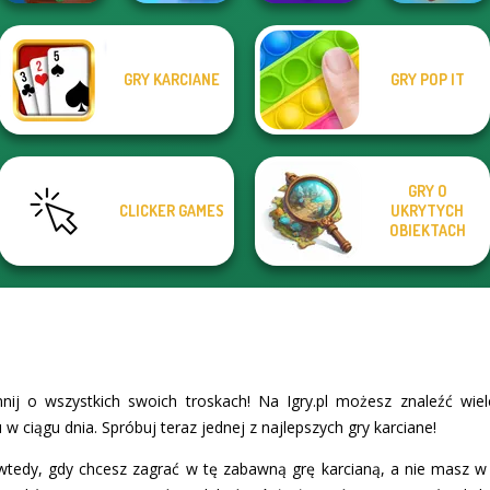
Save Baby
GRY KARCIANE
GRY POP IT
Om Nom Tower
Royal Bubble
Bubble Shooter
Capybaras: Pull
3D
Blast
Pro 4
Pin
GRY O
CLICKER GAMES
UKRYTYCH
OBIEKTACH
nij o wszystkich swoich troskach! Na Igry.pl możesz znaleźć wie
 w ciągu dnia. Spróbuj teraz jednej z najlepszych gry karciane!
 wtedy, gdy chcesz zagrać w tę zabawną grę karcianą, a nie masz w p