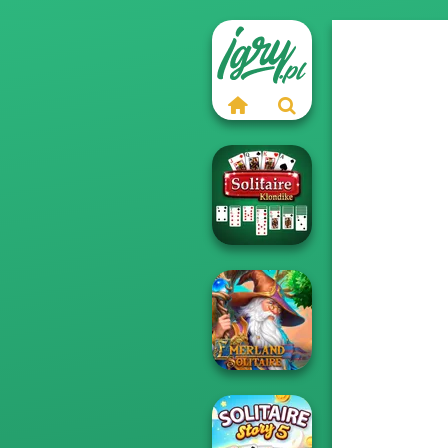
Solitaire
Klondike
Emerland