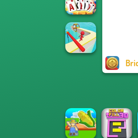
Solitaire
Solitaire Story
TriPeaks 5
Bri
Fun Race 3D