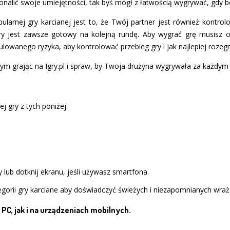
konalić swoje umiejętności, tak byś mógł z łatwością wygrywać, gdy bę
pularnej gry karcianej jest to, że Twój partner jest również kontr
óry jest zawsze gotowy na kolejną rundę. Aby wygrać grę musisz o
wanego ryzyka, aby kontrolować przebieg gry i jak najlepiej rozegra
m grając na Igry.pl i spraw, by Twoja drużyna wygrywała za każdym 
j gry z tych poniżej:
 lub dotknij ekranu, jeśli używasz smartfona.
gorii gry karciane aby doświadczyć świeżych i niezapomnianych wraż
PC, jak i na urządzeniach mobilnych.