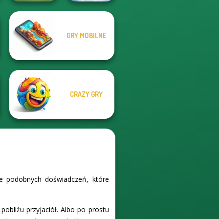
Falling Art
GRY MOBILNE
Ragdoll
Checkers
Simulator
CRAZY GRY
le podobnych doświadczeń, które
obliżu przyjaciół. Albo po prostu