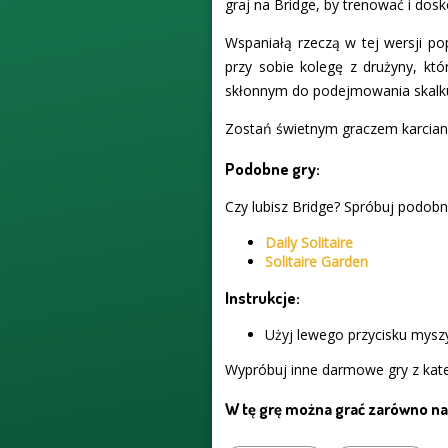
graj na Bridge, by trenować i dos
Wspaniałą rzeczą w tej wersji po
przy sobie kolegę z drużyny, kt
skłonnym do podejmowania skalkulo
Zostań świetnym graczem karciany
Podobne gry:
Czy lubisz Bridge? Spróbuj podobne
Daily Solitaire
Solitaire Garden
Instrukcje:
Użyj lewego przycisku myszy
Wypróbuj inne darmowe gry z kate
W tę grę można grać zarówno na 