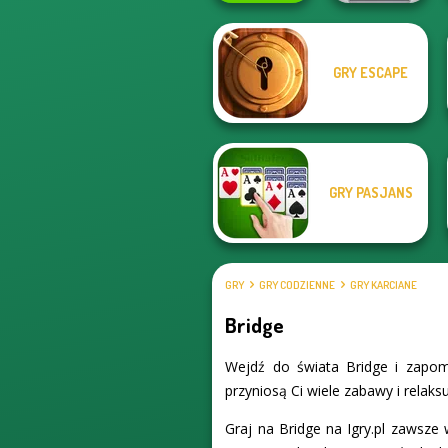
GRY ESCAPE
My Garden
Journey
Color Fill 3D
GRY PASJANS
GRY
GRY CODZIENNE
GRY KARCIANE
Bridge
Wejdź do świata Bridge i zapom
przyniosą Ci wiele zabawy i relaksu
Graj na Bridge na Igry.pl zawsze