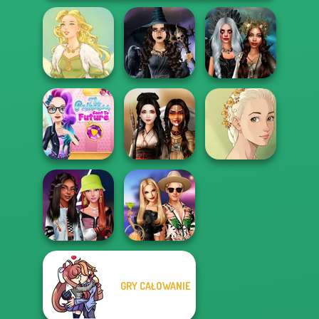
Mystic Coven The
Enchanted
Goddess Freya
Sisterhood of...
Realms
The Princess
Sent To The
Natural Girl
Futur...
Battle Maidens
Portrait
GRY CAŁOWANIE
Fashionistas'
BFFs' Birthday
Faceoff
Bash For Babs