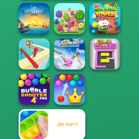
Battleships
Om Nom Tower
Armada
Fruit Party
3D
Falling Art
Ragdoll
Fun Race 3D
Simulator
Color Fill 3D
GRY POP IT
Bubble Shooter
Royal Bubble
Pro 4
Blast