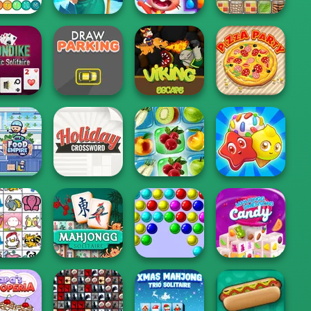
e Sorting
Fish Story
Skydom
Patterns Link
ke Classic
litaire
Draw Parking
Viking Escape
Pizza Party
ood Empire
Holiday
Inc.
Crossword
Fruit Connect 2
Candy Riddles
Mahjongg
Mahjong
Dimensions