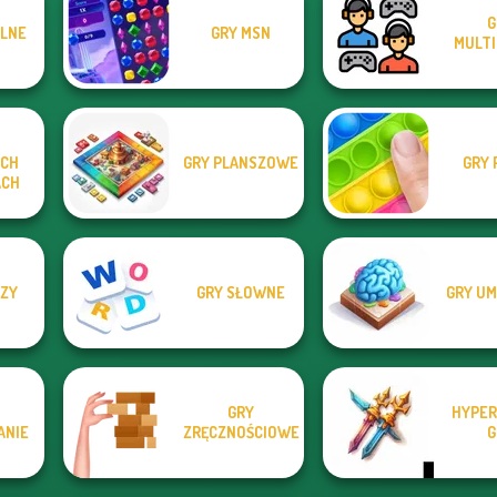
G
ILNE
GRY MSN
MULTI
O
CH
GRY PLANSZOWE
GRY 
ACH
IZY
GRY SŁOWNE
GRY U
GRY
HYPER
ANIE
ZRĘCZNOŚCIOWE
G