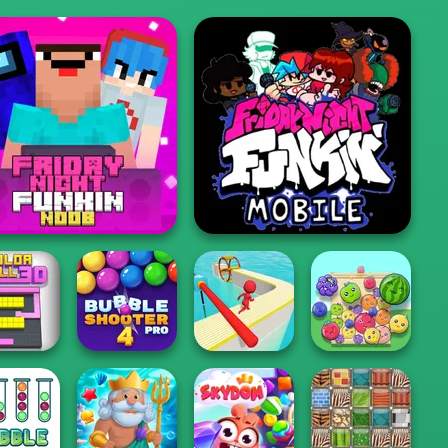
Friday Night Funkin': Foned
iday Night Funkin Noob
In...
Bubble Shooter
r Fill 3D
Pro 4
Fun Race 3D
Fruit Party