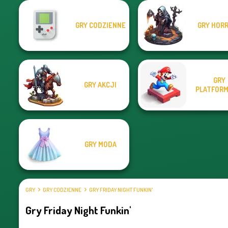
GRY CODZIENNE
GRY HOR
GRY
GRY AKCJI
PLATFOR
GRY MODA
GRY
GRY CODZIENNE
GRY FRIDAY NIGHT FUNKIN'
Gry Friday Night Funkin'