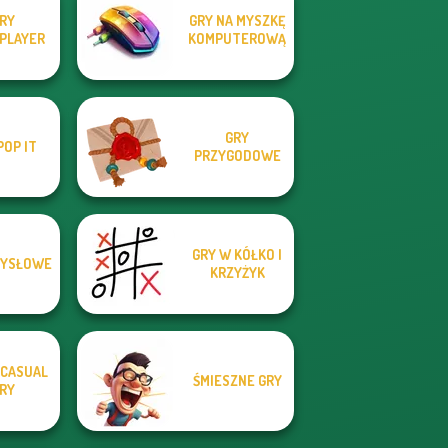
RY
GRY NA MYSZKĘ
PLAYER
KOMPUTEROWĄ
GRY
POP IT
PRZYGODOWE
GRY W KÓŁKO I
MYSŁOWE
KRZYŻYK
CASUAL
ŚMIESZNE GRY
RY