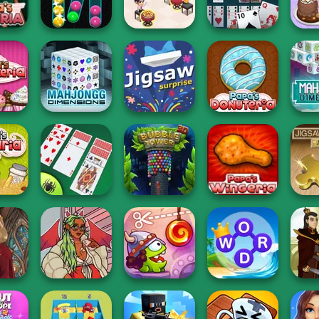
mash
Mahjong Remix
Papa's Cheeseria
Papa's Bakeria
Pet
Cooking
Restaurant
P
shiria
Sort It
Kitchen
FreeCell Solitaire
Sc
M
's
Mahjong
Dimen
eria
Dimensions
Jigsaw Surprise
Papa's Donuteria
se
Best Classic
Jigsa
staria
Spider Solitaire
Bubble Tower 3D
Papa's Wingeria
D