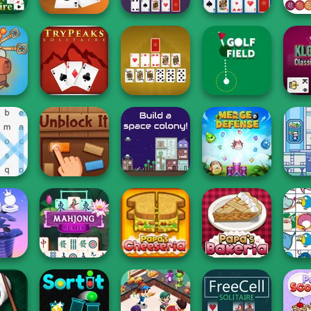
Scorpion
Klondike
itaire
Solitaire
Solitaire Classic
Free Cell Solitaire
Bubbl
aby
: Pull
Klondi
Tripeaks Solitaire
Pyramid Solitaire
Golf Field
So
Idle F
arch
Unblock It
The Final Earth 2
Merge Defense