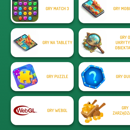
GRY MATCH 3
GRY MOB
GRY 
GRY NA TABLETY
UKRYTY
OBIEKT
GRY PUZZLE
GRY QU
GRY
GRY WEBGL
ZARZĄDZ