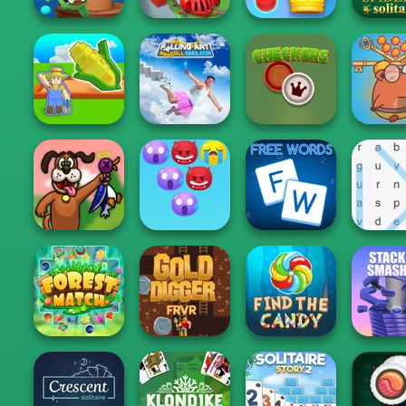
Om Nom Tower
Royal Bubble
3D
Train Miner
Blast
Spider Sol
Falling Art
Save B
My Garden
Ragdoll
Capybaras
Journey
Simulator
Checkers
Pin
Emoji Bubble
Duck Hunter
Shooter
Free Words
Word Se
Gold Digger