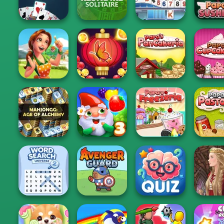
Forest Match
FRVR
Find the Candy
Stack S
Crescent
Klondike
Solitaire TriPeaks
Solitaire
Solitaire
2
Papa's Su
Delicious -
Emily's Home
Bubble Shooter
Papa's
Papa
Sweet...
Butterfly
Pancakeria
Cupcak
MahJongg
Alchemy
Garden Tales 3
Papa's Freezeria
Papa's Pa