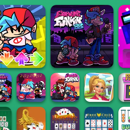
Friday Night Funkin vs Big
FNF Music 3D
Bro...
Fr
riday
Friday Night
nkin'
Funkin' Music
Super Friday
Not...
Night Funki
Tropical Merge
Colo