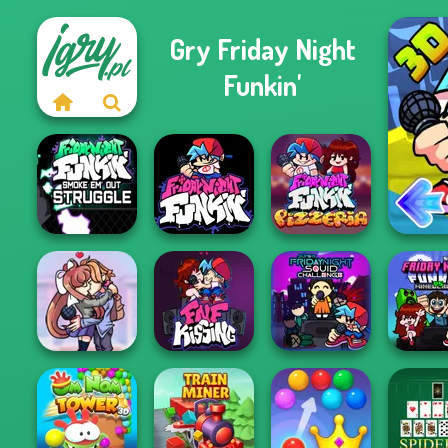
Gry Friday Night
Funkin'
Friday Night
Funkin VS
Friday Night
Garcell...
Funkin'
FNF Pizzeria
Super Friday
Super F
Senpai And
FNF - Friday Night
Night Squid
Night Fu
Monika Kissing
Funkin' Kis...
Chall...
vs...