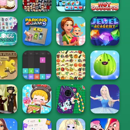
 Connect
Solitaire
Bubble Game 3
Candy: 640...
apa's
Tiles of the
Xmas Mahjong
Papa's Hot
ooperia
Unexpected
Trio Solitaire
Doggeria
ahjong
Delicious -
sions: 640
Emily's New
cond...
Parking Jam
Beginn...
Jewel Academy
w Puzzle:
Drop The
Put The Fruit
eluxe
Number
Kris Mahjong
Together
ASMR Girl: