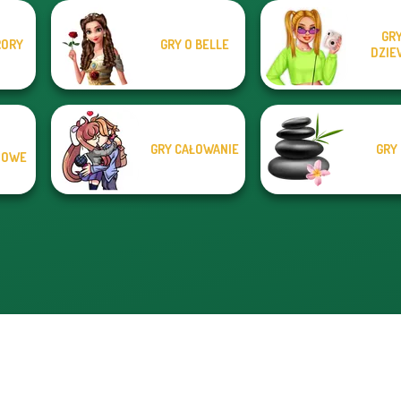
GRY
RORY
GRY O BELLE
DZIE
GRY CAŁOWANIE
GRY 
MOWE