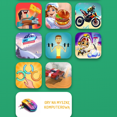
Noob: Zombie
Prison Escape
Cooking Festival
Bike Jump
Ski Jump
Idle Miner Space
Challenge
Muscle Clicker
Rush
GRY NA MYSZKĘ
Untangle Rings
KOMPUTEROWĄ
City Driver:
Master
Destroy Car