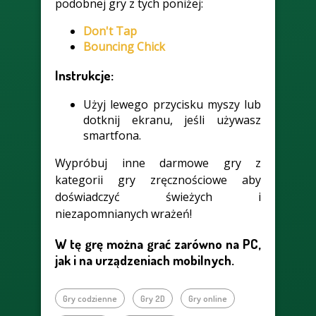
podobnej gry z tych poniżej:
Don't Tap
Bouncing Chick
Instrukcje:
Użyj lewego przycisku myszy lub
dotknij ekranu, jeśli używasz
smartfona.
Wypróbuj inne darmowe gry z
kategorii gry zręcznościowe aby
doświadczyć świeżych i
niezapomnianych wrażeń!
W tę grę można grać zarówno na PC,
jak i na urządzeniach mobilnych.
Gry codzienne
Gry 2D
Gry online