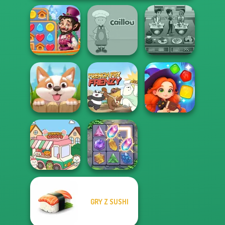
Vega Mix: Fairy
Cooking Cafe
Town
Caillou Chef
Food Chef
Magic and
Puppy Blast
French Fry Frenzy
Wizards Match
GRY Z SUSHI
Purr-fect Scoops
Crystal Connect