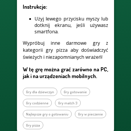
Instrukcje:
Użyj lewego przycisku myszy lub
dotknij ekranu, jeśli używasz
smartfona.
Wypróbuj inne darmowe gry z
kategorii gry pizza aby doświadczyć
świeżych i niezapomnianych wrażeń!
W tę grę można grać zarówno na PC,
jak i na urządzeniach mobilnych.
Gry dla dziewczyn
Gry gotowanie
Gry codzienne
Gry match 3
Najlepsze gry o gotowaniu
Gry w pieczenie
Gry pizza