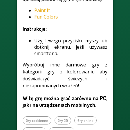
Paint It
Fun Colors
Instrukcje:
Użyj lewego przycisku myszy lub
dotknij ekranu, jeśli używasz
smartfona.
Wypróbuj inne darmowe gry z
kategorii gry o kolorowaniu aby
doświadczyć świeżych i
niezapomnianych wrażeń!
W tę grę można grać zarówno na PC,
jak i na urządzeniach mobilnych.
Gry codzienne
Gry 2D
Gry online