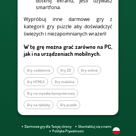
dotknij ekranu, jeśli używasz
smartfona.
Wypróbuj inne darmowe gry z
kategorii gry puzzle aby doświadczyć
świeżych i niezapomnianych wrażeń!
W tę grę można grać zarówno na PC,
jak i na urządzeniach mobilnych.
Gry codzienne
Gry 2D
Gry online
Gry HTML5
Gry mobilne
Gry na myszkę komputerową
Gry na tablety
Gry puzzle
Darmowe gry dla Twojej strony
Skontaktuj się z nami
Polityka Prywatności