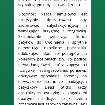
stymulującym umysł doświadczeniu.
Złożoność każdej łamigłówki jest
precyzyjnie dopracowana, aby
zaoferować satysfakcjonującą i
wymagającą przygodę z rozgrywką.
Skrupulatnie wybierając końce
patyków do uwolnienia i sprytnie
demontując określone połączenia,
odblokujesz klucz do postępów na
kolejnych poziomach gry. To podróż
pełna łamigłówek, która zapewni ci
rozrywkę i zaangażowanie, ponieważ
odkrywasz optymalne sposoby na
oczyszczenie ekranu ze spadających
patyczków. Dead Sticks łączy
abstrakcyjną estetykę z zagadkami
opartymi na fizyce, dzięki czemu
rozgrywka jest zarówno zabawna, jak i