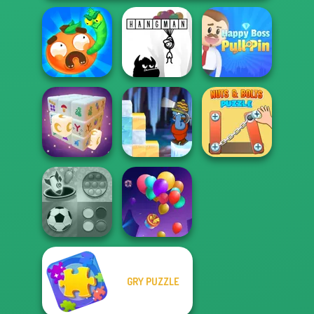
Worm Out: Brain
Happy Boss Pull
Teaser Games
Hangman
Pin
Gold Strike Icy
Nuts & Bolts
Mystic Mahjong
Cave
Puzzle
GRY PUZZLE
Mind Games for
2-3-4 Player
Balloon Match 3D