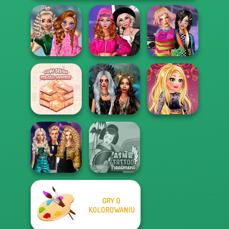
School
Fashion Wars
Popularity
Monochrome Vs
BFFs Weirdcore
Challenge
Rai...
Aesthetic
Home Design:
Enchanted
Online Selfie
Small House
Realms
Stories
GRY O
Party Crashers
Ex-Boyfriend
KOLOROWANIU
ASMR Tattoo
Ed...
Treatment