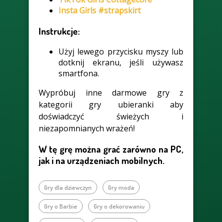
Insta Girls #strapskirt
Instrukcje:
Użyj lewego przycisku myszy lub
dotknij ekranu, jeśli używasz
smartfona.
Wypróbuj inne darmowe gry z
kategorii gry ubieranki aby
doświadczyć świeżych i
niezapomnianych wrażeń!
W tę grę można grać zarówno na PC,
jak i na urządzeniach mobilnych.
Gry dla dziewczyn
Gry moda
Gry o Barbie
Gry o dekorowaniu