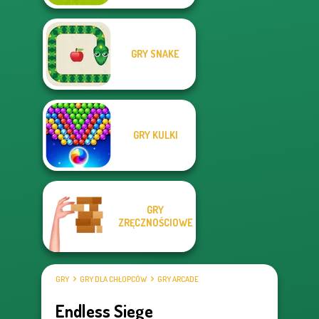
GRY SNAKE
GRY KULKI
GRY
ZRĘCZNOŚCIOWE
GRY
GRY DLA CHŁOPCÓW
GRY ARCADE
Endless Siege