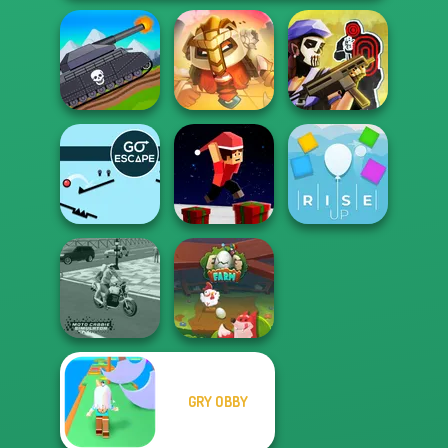
Tanks 2D: Tank
For Honor
Tom Clancy's
Wars
Warriors io
Shootout
Parkour Block
Go Escape
Xmas Special
Rise Up
GRY OBBY
Moto Cabbie
Simulator
Egg Farm