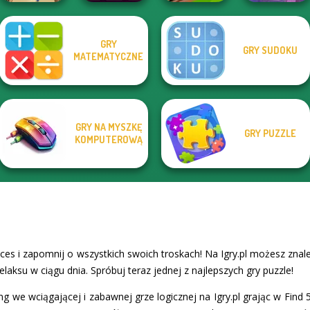
GRY
GRY SUDOKU
Tanks 2D: Tank
Cut The Rope:
MATEMATYCZNE
Bubble Fall
Daily Sudoku
Wars
Time Travel
GRY NA MYSZKĘ
GRY PUZZLE
KOMPUTEROWĄ
nces i zapomnij o wszystkich swoich troskach! Na Igry.pl możesz zna
elaksu w ciągu dnia. Spróbuj teraz jednej z najlepszych gry puzzle!
we wciągającej i zabawnej grze logicznej na Igry.pl grając w Find 5