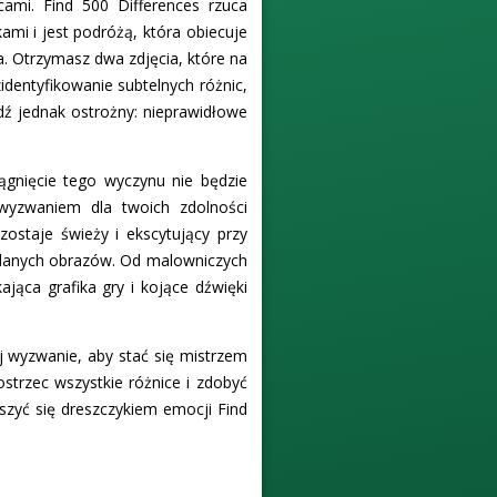
ami. Find 500 Differences rzuca
mi i jest podróżą, która obiecuje
a. Otrzymasz dwa zdjęcia, które na
identyfikowanie subtelnych różnic,
dź jednak ostrożny: nieprawidłowe
ągnięcie tego wyczynu nie będzie
wyzwaniem dla twoich zdolności
ostaje świeży i ekscytujący przy
etlanych obrazów. Od malowniczych
jąca grafika gry i kojące dźwięki
j wyzwanie, aby stać się mistrzem
strzec wszystkie różnice i zdobyć
szyć się dreszczykiem emocji Find