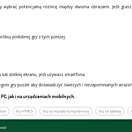
y wybrać potencjalną różnicę między dwoma obrazami. Jeśli grasz
próbuj podobnej gry z tych poniżej:
 lub dotknij ekranu, jeśli używasz smartfona.
gorii gry puzzle aby doświadczyć świeżych i niezapomnianych wrażeń
PC, jak i na urządzeniach mobilnych.
line
Gry HTML5
Gry na myszkę komputerową
Gry na tablety
ności