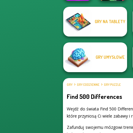
GRY NA TABLETY
Fun Colors
Mirror Wizard
GRY UMYSŁOWE
GRY
GRY CODZIENNE
GRY PUZZLE
Find 500 Differences
Wejdź do świata Find 500 Differe
które przyniosą Ci wiele zabawy i r
Zafunduj swojemu mózgowi trening 