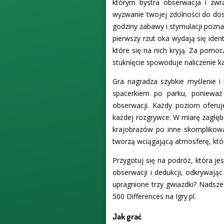
którym bystra obserwacja i zwr
wyzwanie twojej zdolności do dos
godziny zabawy i stymulacji pozna
pierwszy rzut oka wydają się iden
które się na nich kryją. Za pomo
stuknięcie spowoduje naliczenie k
Gra nagradza szybkie myślenie i
spacerkiem po parku, ponieważ
obserwacji. Każdy poziom oferuj
każdej rozgrywce. W miarę zagłęb
krajobrazów po inne skomplikowan
tworzą wciągającą atmosferę, kt
Przygotuj się na podróż, która j
obserwacji i dedukcji, odkrywają
upragnione trzy gwiazdki? Nadsze
500 Differences na Igry.pl.
Jak grać