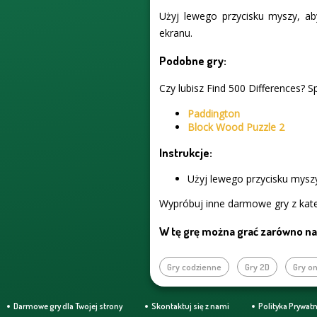
Użyj lewego przycisku myszy, ab
ekranu.
Podobne gry:
Czy lubisz Find 500 Differences? S
Paddington
Block Wood Puzzle 2
Instrukcje:
Użyj lewego przycisku myszy
Wypróbuj inne darmowe gry z kate
W tę grę można grać zarówno na 
Gry codzienne
Gry 2D
Gry on
Darmowe gry dla Twojej strony
Skontaktuj się z nami
Polityka Prywat