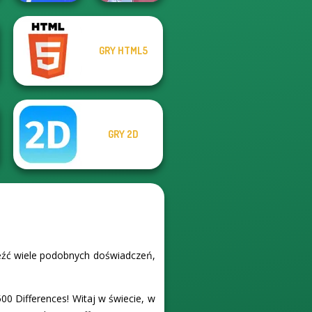
GRY HTML5
Happy Boss Pull
Pin
Cooking Festival
GRY 2D
leźć wiele podobnych doświadczeń,
00 Differences! Witaj w świecie, w