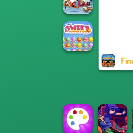
Warriors io
Xmas Sliding
Puzzles
Fin
Mahjong Sweet
Easter