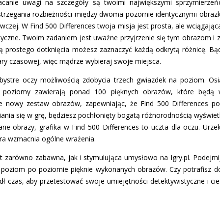
acanie uwagi na szczegóły są twoimi największymi sprzymierzeńc
trzegania rozbieżności między dwoma pozornie identycznymi obrazka
wczej. W Find 500 Differences twoja misja jest prosta, ale wciągając
tyczne. Twoim zadaniem jest uważne przyjrzenie się tym obrazom i z
cą prostego dotknięcia możesz zaznaczyć każdą odkrytą różnicę. Bą
ary czasowej, więc mądrze wybieraj swoje miejsca.
 bystre oczy możliwością zdobycia trzech gwiazdek na poziom. Osi
 poziomy zawierają ponad 100 pięknych obrazów, które będą 
e nowy zestaw obrazów, zapewniając, że Find 500 Differences poz
iania się w grę, będziesz pochłonięty bogatą różnorodnością wyświ
e obrazy, grafika w Find 500 Differences to uczta dla oczu. Urzeka
óra wzmacnia ogólne wrażenia.
est zarówno zabawna, jak i stymulująca umysłowo na Igry.pl. Podejmi
c poziom po poziomie pięknie wykonanych obrazów. Czy potrafisz do
dł czas, aby przetestować swoje umiejętności detektywistyczne i cie