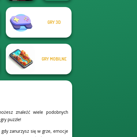
GRY 3D
Sniper Shot:
Jacksmith
Bullet Time
GRY MOBILNE
możesz znaleźć wiele podobnych
gry puzzle!
 gdy zanurzysz się w grze, emocje