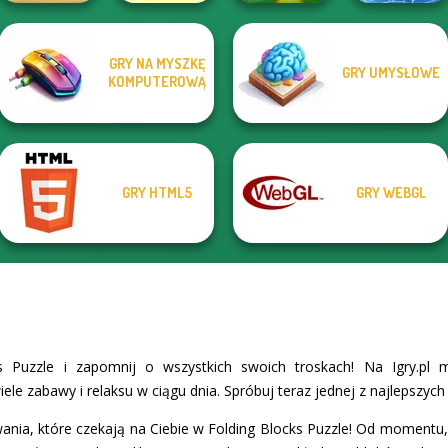
GRY NA MYSZKĘ
GRY UMYSŁOWE
3D Free Kick
Tripeaks Solitaire
KOMPUTEROWĄ
Home Pin 1
Ball Drop
World Cup 18
Holiday
GRY HTML5
GRY WEBGL
s Puzzle i zapomnij o wszystkich swoich troskach! Na Igry.pl 
ele zabawy i relaksu w ciągu dnia. Spróbuj teraz jednej z najlepszych 
wania, które czekają na Ciebie w Folding Blocks Puzzle! Od momentu,