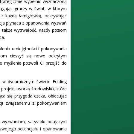
trategicznie wypełnić wyznaczoną
ągając graczy w świat, w którym
a z każdą łamigłówką, odkrywając
akcja płynąca z opanowania wyzwań
ale także wytrwałość. Każdy poziom
ca.
alenia umiejętności i pokonywania
aczom cieszyć się nowo odkrytym
e myślenie pozwoli Ci przejść do
ę w dynamicznym świecie Folding
y projekt tworzą środowisko, które
ąca się przygoda czeka, obiecując
ocji związanemu z pokonywaniem
ym wyzwaniom, satysfakcjonującym
 swojego potencjału i opanowania