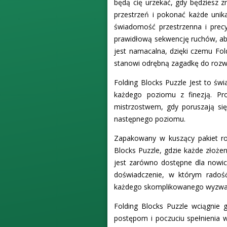
będą cię urzekać, gdy będziesz 
przestrzeń i pokonać każde uni
świadomość przestrzenna i precy
prawidłową sekwencję ruchów, aby
jest namacalna, dzięki czemu Fold
stanowi odrębną zagadkę do rozwi
Folding Blocks Puzzle Jest to św
każdego poziomu z finezją. Pro
mistrzostwem, gdy poruszają się
następnego poziomu.
Zapakowany w kuszący pakiet ro
Blocks Puzzle, gdzie każde złożen
jest zarówno dostępne dla nowicj
doświadczenie, w którym radoś
każdego skomplikowanego wyzwa
Folding Blocks Puzzle wciągnie 
postępom i poczuciu spełnienia 