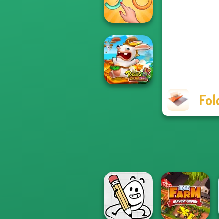
Sudoku Village
Untangle Rings
Master
Fol
Rabbids Volcano
Panic