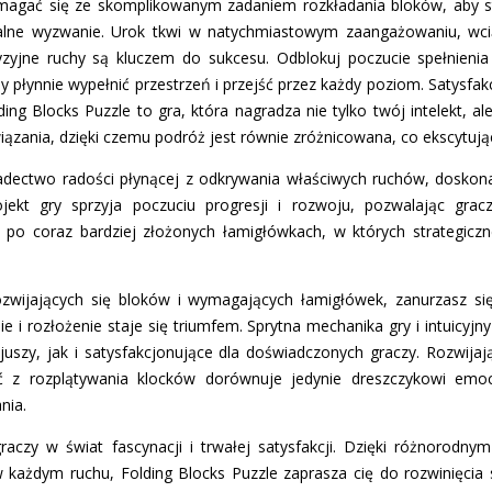
zmagać się ze skomplikowanym zadaniem rozkładania bloków, aby s
kalne wyzwanie. Urok tkwi w natychmiastowym zaangażowaniu, wci
zyjne ruchy są kluczem do sukcesu. Odblokuj poczucie spełnieni
 płynnie wypełnić przestrzeń i przejść przez każdy poziom. Satysf
ing Blocks Puzzle to gra, która nagradza nie tylko twój intelekt, 
ązania, dzięki czemu podróż jest równie zróżnicowana, co ekscytują
iadectwo radości płynącej z odkrywania właściwych ruchów, doskon
jekt gry sprzyja poczuciu progresji i rozwoju, pozwalając gr
 po coraz bardziej złożonych łamigłówkach, w których strategiczn
zwijających się bloków i wymagających łamigłówek, zanurzasz si
ie i rozłożenie staje się triumfem. Sprytna mechanika gry i intuicyjn
uszy, jak i satysfakcjonujące dla doświadczonych graczy. Rozwijaj
ć z rozplątywania klocków dorównuje jedynie dreszczykowi em
nia.
graczy w świat fascynacji i trwałej satysfakcji. Dzięki różnorodn
w każdym ruchu, Folding Blocks Puzzle zaprasza cię do rozwinięcia