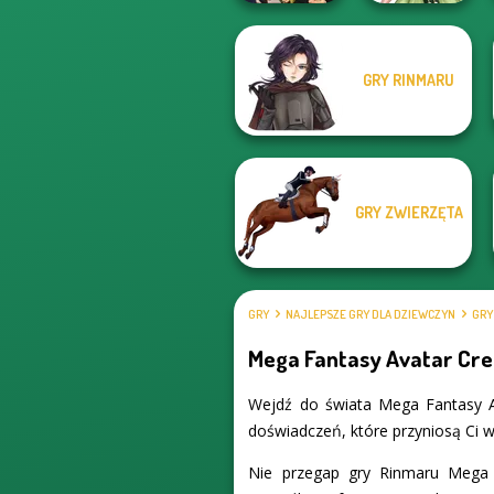
Manga Creator
GRY RINMARU
Vampire Hunter
Anime Fairy
P...
Creator
GRY ZWIERZĘTA
GRY
NAJLEPSZE GRY DLA DZIEWCZYN
GRY
Mega Fantasy Avatar Cre
Wejdź do świata Mega Fantasy Av
doświadczeń, które przyniosą Ci wi
Nie przegap gry Rinmaru Mega 