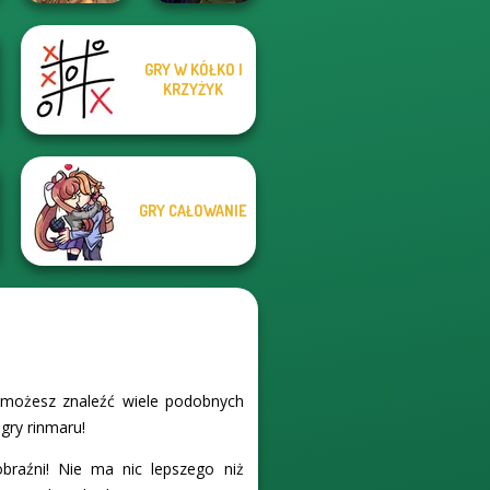
Manga Creator
GRY W KÓŁKO I
Vampire Hunter
KRZYŻYK
Grimm Beauty
P...
GRY CAŁOWANIE
l możesz znaleźć wiele podobnych
 gry rinmaru!
raźni! Nie ma nic lepszego niż