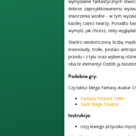
wymyślanie fantastycznych stworz
dobrze zaprojektowanemu wyzwani
stworzenia wodne - w tym wyzwani
każdej części twarzy. Ponadto będ
wymyśl, jak chcesz, żeby wyglądał
Stwórz nieskończoną liczbę męskic
krasnoludy, trolle, postaci antro
przodu i z tyłu oraz wybieraj różn
oba te elementy! Ozdób ją biżuteri
Podobne gry:
Czy lubisz Mega Fantasy Avatar Cr
Fantasy Fortune Teller
Dark Mage Creator
Instrukcje:
Użyj lewego przycisku myszy