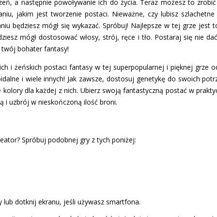
eń, a następnie powoływanie ich do życia. Teraz możesz to zrobić 
u, jakim jest tworzenie postaci. Nieważne, czy lubisz szlachetne 
u będziesz mógł się wykazać. Spróbuj! Najlepsze w tej grze jest to
ziesz mógł dostosować włosy, strój, ręce i tło. Postaraj się nie dać 
 twój bohater fantasy!
h i żeńskich postaci fantasy w tej superpopularnej i pięknej grze od
poidalne i wiele innych! Jak zawsze, dostosuj genetykę do swoich potr
e kolory dla każdej z nich. Ubierz swoją fantastyczną postać w praktyc
ą i uzbrój w nieskończoną ilość broni.
eator? Spróbuj podobnej gry z tych poniżej:
 lub dotknij ekranu, jeśli używasz smartfona.