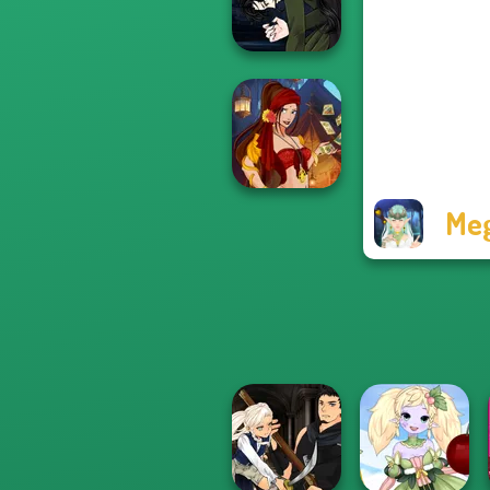
Hood
Manga Creator
Vampire Hunter
P...
Meg
Fantasy Fortune
Teller