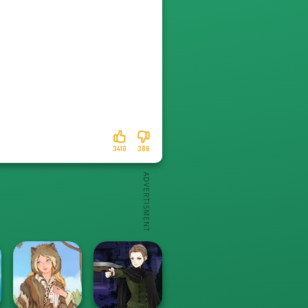
3410
386