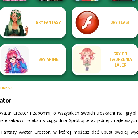
GRY FANTASY
GRY FLASH
Papa's
Enchanted
Manga Creator -
Cupcakeria
Realms
Pokegirl
Rebels Page 2
GRY DO
GRY ANIME
TWORZENIA
LALEK
 RINMARU
ator
atar Creator i zapomnij o wszystkich swoich troskach! Na Igry.p
ele zabawy i relaksu w ciągu dnia. Spróbuj teraz jednej z najlepszych
Fantasy Avatar Creator, w której możesz dać upust swojej wyob