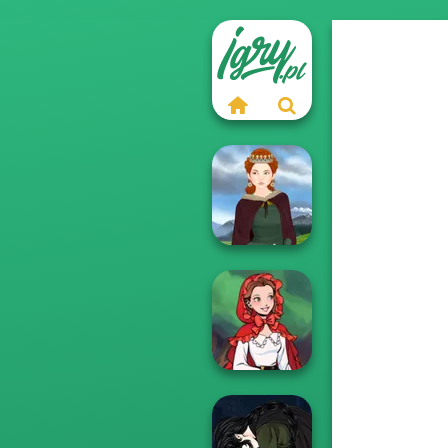
Medieval Woman
Little Red Riding