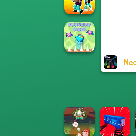
Parkour Block 3D
Noob vs Pro
Challenge
Neo
Bouncing Chick