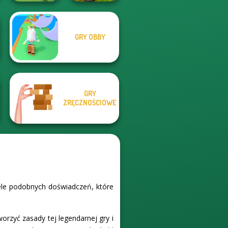
GRY OBBY
MX Offroad
Pool Master 3D
Master
GRY
ZRĘCZNOŚCIOWE
iele podobnych doświadczeń, które
orzyć zasady tej legendarnej gry i