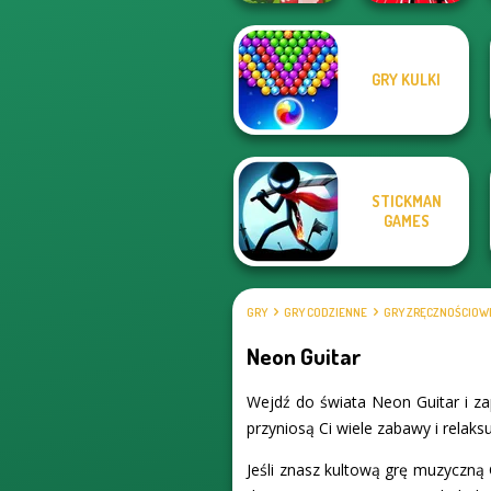
GRY KULKI
Egg Farm
Train Drift
STICKMAN
GAMES
GRY
GRY CODZIENNE
GRY ZRĘCZNOŚCIOW
Neon Guitar
Wejdź do świata Neon Guitar i za
przyniosą Ci wiele zabawy i relaks
Jeśli znasz kultową grę muzyczną 