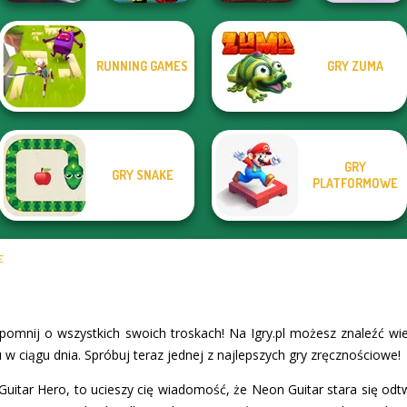
RUNNING GAMES
GRY ZUMA
Highway Cars
Boxing Gang
Traffic Racer
Music Rush
Clash of Stone
Stars
GRY
GRY SNAKE
PLATFORMOWE
E
pomnij o wszystkich swoich troskach! Na Igry.pl możesz znaleźć w
u w ciągu dnia. Spróbuj teraz jednej z najlepszych gry zręcznościowe!
Guitar Hero, to ucieszy cię wiadomość, że Neon Guitar stara się odtw