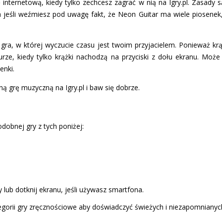
ę internetową, kiedy tylko zechcesz zagrać w nią na Igry.pl. Zasady 
 jeśli weźmiesz pod uwagę fakt, że Neon Guitar ma wiele piosenek
gra, w której wyczucie czasu jest twoim przyjacielem. Ponieważ krą
urze, kiedy tylko krążki nachodzą na przyciski z dołu ekranu. Może
enki.
ną grę muzyczną na Igry.pl i baw się dobrze.
dobnej gry z tych poniżej:
 lub dotknij ekranu, jeśli używasz smartfona.
gorii gry zręcznościowe aby doświadczyć świeżych i niezapomnianyc