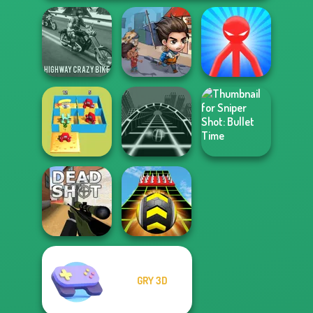
Highway Crazy
Last Day On Earth
Red Stickman vs
Bike
Survival
Monster School
Alphabet Lore
Sniper Shot:
Maze
Ball Surfer 3D
Bullet Time
GRY 3D
Deadshot.io
Extreme Run 3D