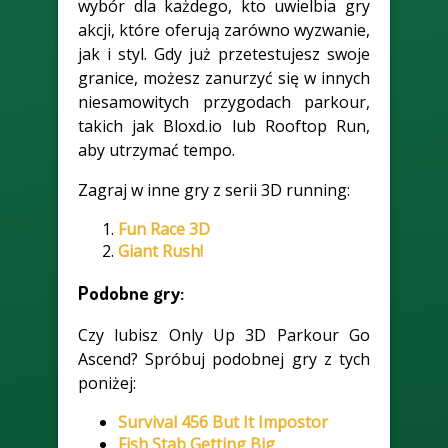
wybór dla każdego, kto uwielbia gry
akcji, które oferują zarówno wyzwanie,
jak i styl. Gdy już przetestujesz swoje
granice, możesz zanurzyć się w innych
niesamowitych przygodach parkour,
takich jak Bloxd.io lub Rooftop Run,
aby utrzymać tempo.
Zagraj w inne gry z serii 3D running:
Fun Race 3D
Giant Rush!
Podobne gry:
Czy lubisz Only Up 3D Parkour Go
Ascend? Spróbuj podobnej gry z tych
poniżej:
Survival 456 But It Impostor
Fish Stab Getting Big