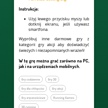
Instrukcje:
Użyj lewego przycisku myszy lub
dotknij ekranu, jeśli używasz
smartfona.
Wypróbuj inne darmowe gry z
kategorii gry akcji aby doświadczyć
świeżych i niezapomnianych wrażeń!
W tę grę można grać zarówno na PC,
jak i na urządzeniach mobilnych.
Gry codzienne
Gry 3D
Gry dla chłopców
Gry akcji
Gry zręcznościowe
Running Games
3D running