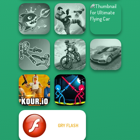
Fish Stab Getting
Ultimate Flying
Big
Gang Brawlers
Car
Stick Duel: Battle
MX Offroad
Madness Driver
Hero
Master
Vertigo City
GRY FLASH
Stick Duel:
Kour.io
Medieval Wars