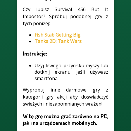
Czy lubisz Survival 456 But It
Impostor? Spróbuj podobnej gry z
tych poniżej:
Fish Stab Getting Big
Tanks 2D: Tank Wars
Instrukcje:
Użyj lewego przycisku myszy lub
dotknij ekranu, jeśli używasz
smartfona.
Wypróbuj inne darmowe gry z
kategorii gry akcji aby doświadczyć
świeżych i niezapomnianych wrażeń!
W tę grę można grać zarówno na PC,
jak i na urządzeniach mobilnych.