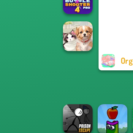
Armada
Bubble Shooter
Pro 4
Org
Pet Salon