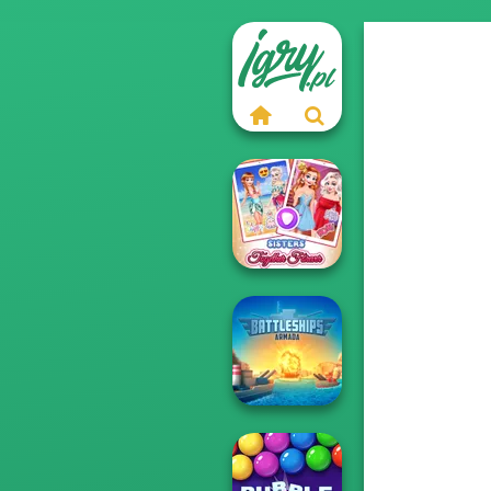
Sisters Together
Forever
Battleships