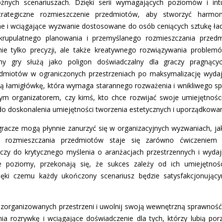
żnych scenariuszach. Dzięki serii wymagających poziomów i intu
rategiczne rozmieszczenie przedmiotów, aby stworzyć harmoni
ne i wciągające wyzwanie dostosowane do osób ceniących sztukę ład
krupulatnego planowania i przemyślanego rozmieszczania przed
ie tylko precyzji, ale także kreatywnego rozwiązywania problem
my gry służą jako poligon doświadczalny dla graczy pragnący
edmiotów w ograniczonych przestrzeniach po maksymalizację wyda
ą łamigłówkę, która wymaga starannego rozważenia i wnikliwego spo
ym organizatorem, czy kimś, kto chce rozwijać swoje umiejętności
o doskonalenia umiejętności tworzenia estetycznych i uporządkowan
 gracze mogą płynnie zanurzyć się w organizacyjnych wyzwaniach, jak
ego rozmieszczania przedmiotów staje się zarówno ćwiczenie
czy do krytycznego myślenia o aranżacjach przestrzennych i wydaj
e poziomy, przekonają się, że sukces zależy od ich umiejętnoś
ięki czemu każdy ukończony scenariusz będzie satysfakcjonują
 zorganizowanych przestrzeni i uwolnij swoją wewnętrzną sprawność 
nia rozrywkę i wciągające doświadczenie dla tych, którzy lubią por