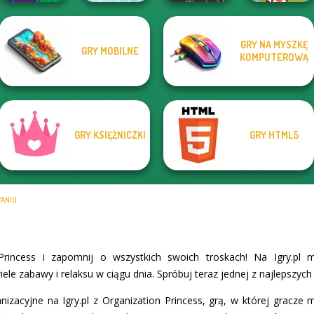
Toca Boca
GRY NA MYSZKĘ
GRY MOBILNE
DIY Phone Case
Everything
KOMPUTEROWĄ
Shop
Ice Ballerina
YORG.io
Unlocked
GRY KSIĘŻNICZKI
GRY HTML5
WANIU
Princess i zapomnij o wszystkich swoich troskach! Na Igry.pl 
ele zabawy i relaksu w ciągu dnia. Spróbuj teraz jednej z najlepszyc
nizacyjne na Igry.pl z Organization Princess, grą, w której gracze