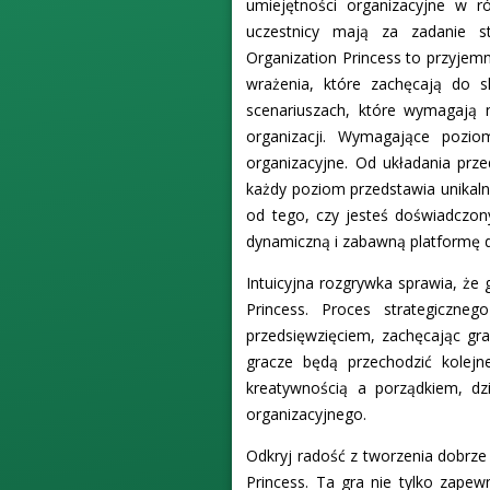
umiejętności organizacyjne w ró
uczestnicy mają za zadanie st
Organization Princess to przyjem
wrażenia, które zachęcają do s
scenariuszach, które wymagają n
organizacji. Wymagające pozio
organizacyjne. Od układania prz
każdy poziom przedstawia unikaln
od tego, czy jesteś doświadczon
dynamiczną i zabawną platformę d
Intuicyjna rozgrywka sprawia, że
Princess. Proces strategiczn
przedsięwzięciem, zachęcając gra
gracze będą przechodzić kolejn
kreatywnością a porządkiem, dz
organizacyjnego.
Odkryj radość z tworzenia dobrze
Princess. Ta gra nie tylko zapew