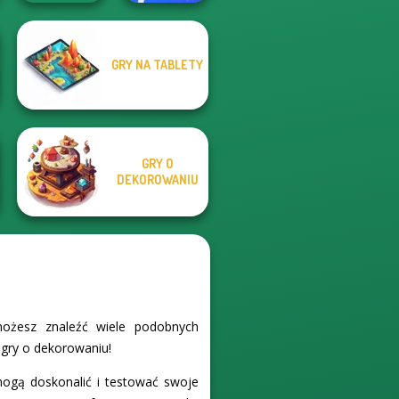
GRY NA TABLETY
Sniper Shot:
Happy Boss Pull
Bullet Time
Pin
GRY O
DEKOROWANIU
możesz znaleźć wiele podobnych
h gry o dekorowaniu!
 mogą doskonalić i testować swoje