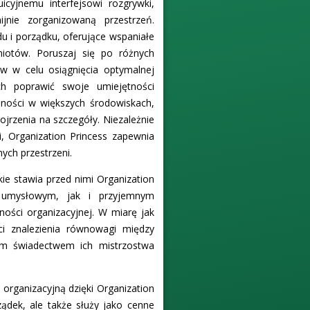
icyjnemu interfejsowi rozgrywki,
jnie zorganizowaną przestrzeń.
u i porządku, oferujące wspaniałe
miotów. Poruszaj się po różnych
ów w celu osiągnięcia optymalnej
ch poprawić swoje umiejętności
jności w większych środowiskach,
jrzenia na szczegóły. Niezależnie
, Organization Princess zapewnia
ych przestrzeni.
ie stawia przed nimi Organization
m umysłowym, jak i przyjemnym
ności organizacyjnej. W miarę jak
ci znalezienia równowagi między
cym świadectwem ich mistrzostwa
organizacyjną dzięki Organization
ządek, ale także służy jako cenne