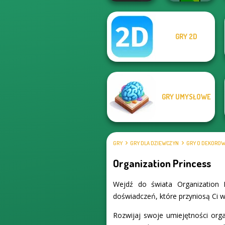
GRY 2D
Prison Escape
Online
Apple Worm
GRY UMYSŁOWE
GRY
GRY DLA DZIEWCZYN
GRY O DEKORO
Organization Princess
Wejdź do świata Organization 
doświadczeń, które przyniosą Ci wi
Rozwijaj swoje umiejętności orga