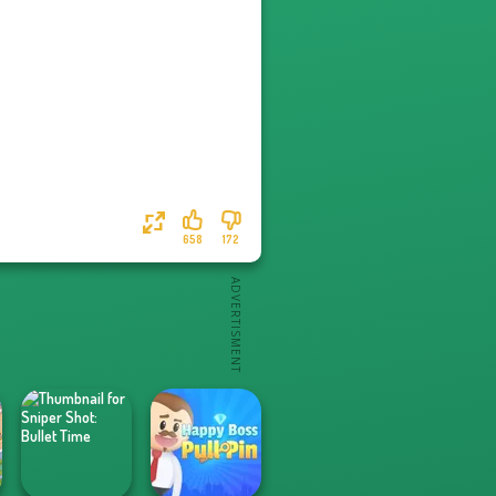
658
172