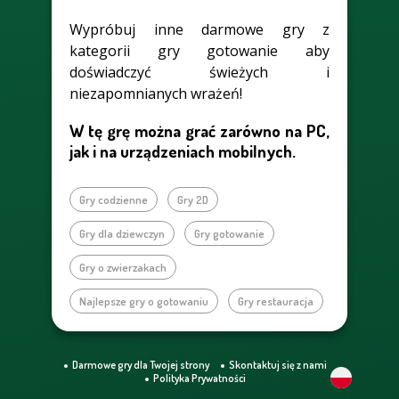
Wypróbuj inne darmowe gry z
kategorii gry gotowanie aby
doświadczyć świeżych i
niezapomnianych wrażeń!
W tę grę można grać zarówno na PC,
jak i na urządzeniach mobilnych.
Gry codzienne
Gry 2D
Gry dla dziewczyn
Gry gotowanie
Gry o zwierzakach
Najlepsze gry o gotowaniu
Gry restauracja
Darmowe gry dla Twojej strony
Skontaktuj się z nami
Polityka Prywatności