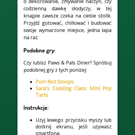
o dekorowanie, zmywanie naczyń, czy
codzienną dawkę słodyczy, w tej
knajpie zawsze czeka na ciebie stolik.
Przyjdź gotować, chillować i budować
swoje wymarzone miejsce, jedna łapa
na raz.
Podobne gry:
Czy lubisz Paws & Pals Diner? Spróbuj
podobnej gry z tych poniżej:
Purr-fect Scoops
Sara's Cooking Class: Mini Pop
Tarts
Instrukcje:
Użyj lewego przycisku myszy lub
dotknij ekranu, jeśli używasz
smartfona.