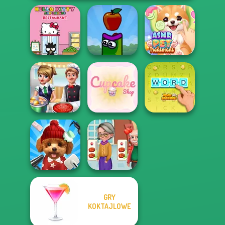
Hello Kitty And
ASMR Pet
Friends Restau...
Apple Worm
Treatment
Cooking Frenzy
Cupcake Shop
Word Stickers!
GRY
KOKTAJLOWE
Cooking
Pet Salon 2
Madness