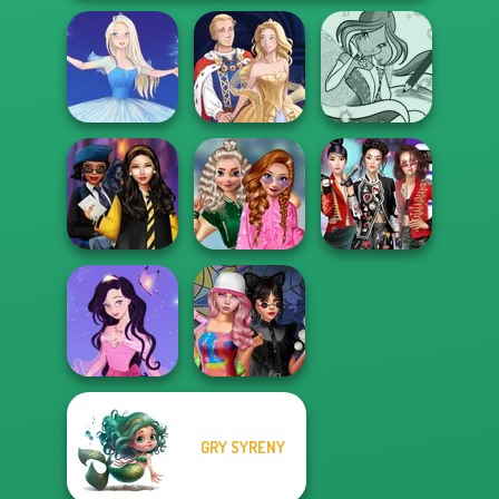
Winx Paint Fairy
Ice Ballerina
Sun Dress
Color
School
Hogwarts
Popularity
K-Pop Girls Dress
Princesses
Challenge
Up Challenge
GRY SYRENY
Dress up Azalea
Spin The Bottle
5
Style Exchange...