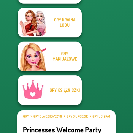
GRY KRAINA
LODU
GRY
MAKIJAŻOWE
GRY KSIĘŻNICZKI
GRY
GRY DLA DZIEWCZYN
GRY O URODZIE
GRY UBIERANKI
Princesses Welcome Party