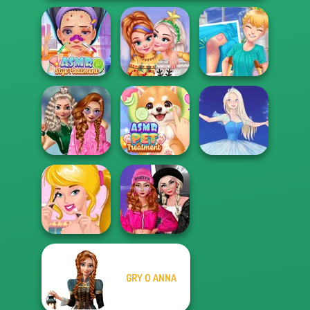
ASMR Stye
New Christmas
Knee Case
Treatment
Sweater Design
Simulator
School
Popularity
ASMR Pet
Challenge
Treatment
Ice Ballerina
Fashion Wars
GRY O ANNA
Ellie's Morning
Monochrome Vs
Routine
Rai...