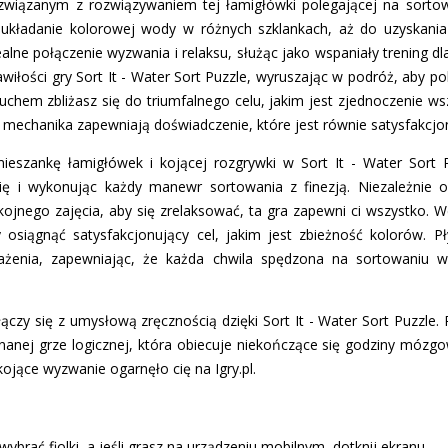
związanym z rozwiązywaniem tej łamigłówki polegającej na sorto
układanie kolorowej wody w różnych szklankach, aż do uzyskania
dealne połączenie wyzwania i relaksu, służąc jako wspaniały trening d
awiłości gry Sort It - Water Sort Puzzle, wyruszając w podróż, aby
chem zbliżasz się do triumfalnego celu, jakim jest zjednoczenie wsz
na mechanika zapewniają doświadczenie, które jest równie satysfakcj
ieszankę łamigłówek i kojącej rozgrywki w Sort It - Water Sort
ę i wykonując każdy manewr sortowania z finezją. Niezależnie od
okojnego zajęcia, aby się zrelaksować, ta gra zapewni ci wszystko. 
 osiągnąć satysfakcjonujący cel, jakim jest zbieżność kolorów. P
ażenia, zapewniając, że każda chwila spędzona na sortowaniu w
ączy się z umysłową zręcznością dzięki Sort It - Water Sort Puzzle. 
onanej grze logicznej, która obiecuje niekończące się godziny mózgo
kojące wyzwanie ogarnęło cię na Igry.pl.
ybrać fiolki, a jeśli grasz na urządzeniu mobilnym, dotknij ekranu.