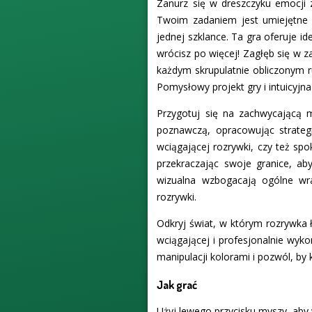
Zanurz się w dreszczyku emocji 
Twoim zadaniem jest umiejętne 
jednej szklance. Ta gra oferuje i
wrócisz po więcej! Zagłęb się w z
każdym skrupulatnie obliczonym ru
Pomysłowy projekt gry i intuicyj
Przygotuj się na zachwycającą m
poznawczą, opracowując strategi
wciągającej rozrywki, czy też sp
przekraczając swoje granice, aby
wizualna wzbogacają ogólne wr
rozrywki.
Odkryj świat, w którym rozrywka ł
wciągającej i profesjonalnie wyk
manipulacji kolorami i pozwól, by 
Jak grać
Użyj lewego przycisku myszy, aby w