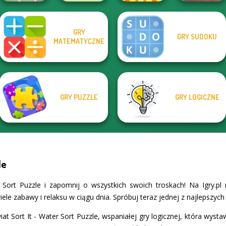
GRY
GRY SUDOKU
MATEMATYCZNE
Tap 3 Mahjong
State Connect
Rachel Holmes
Dr. Panda Airport
GRY PUZZLE
GRY LOGICZNE
le
 Sort Puzzle i zapomnij o wszystkich swoich troskach! Na Igry.p
ele zabawy i relaksu w ciągu dnia. Spróbuj teraz jednej z najlepszych 
at Sort It - Water Sort Puzzle, wspaniałej gry logicznej, która wystawi