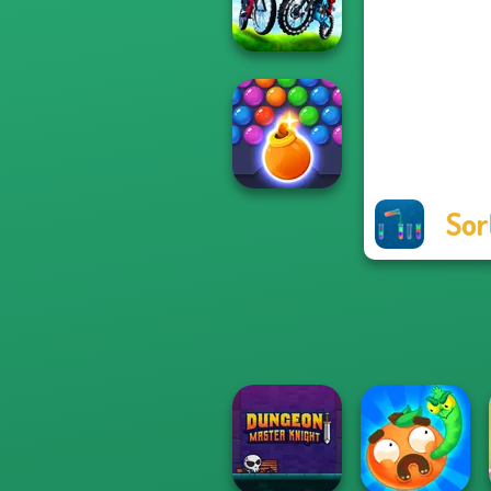
Cut the Rope
City Bike Racing
Champion
Sor
Bubble Shooter
HD 3