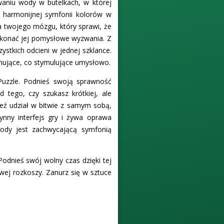
waniu wody w butelkach, w której
 harmonijnej symfonii kolorów w
la twojego mózgu, który sprawi, że
 pokonać jej pomysłowe wyzwania. Z
ystkich odcieni w jednej szklance.
onujące, co stymulujące umysłowo.
 Puzzle. Podnieś swoją sprawność
 tego, czy szukasz krótkiej, ale
Weź udział w bitwie z samym sobą,
łynny interfejs gry i żywa oprawa
ody jest zachwycającą symfonią
Podnieś swój wolny czas dzięki tej
wej rozkoszy. Zanurz się w sztuce