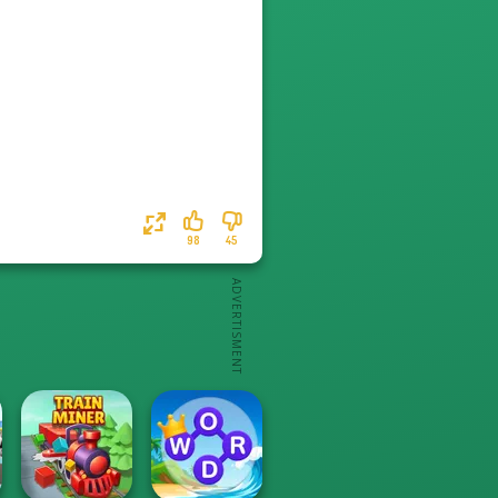
98
45