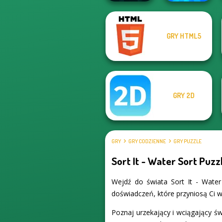
GRY HTML5
Dungeon Master
Worm Out: Brain
Knight
Teaser Games
GRY 2D
GRY
GRY CODZIENNE
GRY PUZZLE
Sort It - Water Sort Puzz
Wejdź do świata Sort It - Water
doświadczeń, które przyniosą Ci wi
Poznaj urzekający i wciągający świ