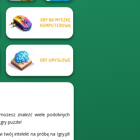
GRY NA MYSZKĘ
Word Connect
KOMPUTEROWĄ
Train Miner
Puzzle
GRY UMYSŁOWE
l możesz znaleźć wiele podobnych
gry puzzle!
 twój intelekt na próbę na Igry.pl!