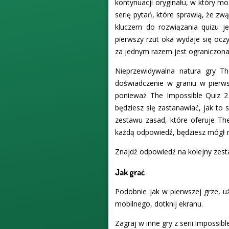
kontynuacji oryginału, w który m
serię pytań, które sprawią, że z
kluczem do rozwiązania quizu j
pierwszy rzut oka wydaje się ocz
za jednym razem jest ograniczona
Nieprzewidywalna natura gry Th
doświadczenie w graniu w pierwsz
ponieważ The Impossible Quiz 2
będziesz się zastanawiać, jak to 
zestawu zasad, które oferuje The
każdą odpowiedź, będziesz mógł r
Znajdź odpowiedź na kolejny zest
Jak grać
Podobnie jak w pierwszej grze, uż
mobilnego, dotknij ekranu.
Zagraj w inne gry z serii impossible