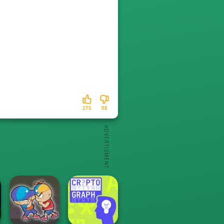
275
116