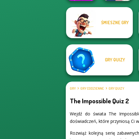
Geometry Dash:
ŚMIESZNE GRY
FreezeNova
School Girl Dress
Game
Up V3
GRY QUIZY
GRY
GRY CODZIENNE
GRY QUIZY
The Impossible Quiz 2
Wejdź do świata The Impossibl
doświadczeń, które przyniosą Ci wi
Rozwiąż kolejną serię zabawnych