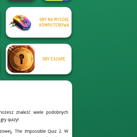
GRY NA MYSZKĘ
KOMPUTEROWĄ
Elevator Fight
Cryptograph
GRY ESCAPE
możesz znaleźć wiele podobnych
gry quizy!
izowej, The Impossible Quiz 2. W