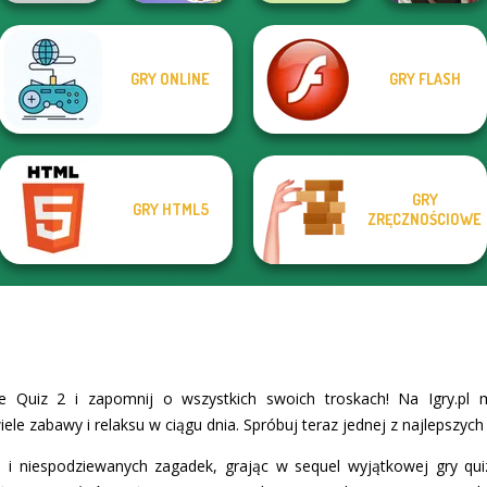
Manga Creator
GRY ONLINE
GRY FLASH
Braindom 2:
Vampire Hunter
Wolf Maker
Who is Lying?
State Connect
P...
GRY
GRY HTML5
ZRĘCZNOŚCIOWE
e Quiz 2 i zapomnij o wszystkich swoich troskach! Na Igry.pl 
ele zabawy i relaksu w ciągu dnia. Spróbuj teraz jednej z najlepszych 
 i niespodziewanych zagadek, grając w sequel wyjątkowej gry qu