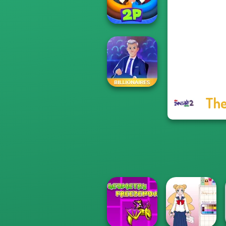
P...
Ragdoll Arena 2
Player
The
Billionaires