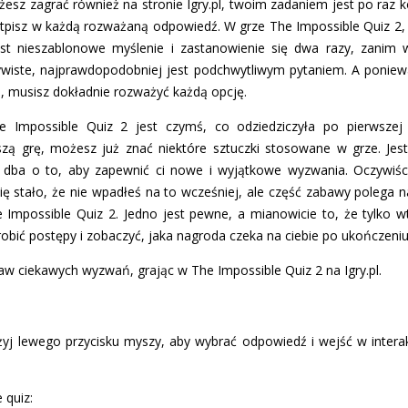
ożesz zagrać również na stronie Igry.pl, twoim zadaniem jest po raz
wątpisz w każdą rozważaną odpowiedź. W grze The Impossible Quiz 2, 
est nieszablonowe myślenie i zastanowienie się dwa razy, zanim 
ywiste, najprawdopodobniej jest podchwytliwym pytaniem. A ponieważ
, musisz dokładnie rozważyć każdą opcję.
e Impossible Quiz 2 jest czymś, co odziedziczyła po pierwszej g
ą grę, możesz już znać niektóre sztuczki stosowane w grze. Jest 
 dba o to, aby zapewnić ci nowe i wyjątkowe wyzwania. Oczywiści
się stało, że nie wpadłeś na to wcześniej, ale część zabawy polega
 Impossible Quiz 2. Jedno jest pewne, a mianowicie to, że tylko w
obić postępy i zobaczyć, jaka nagroda czeka na ciebie po ukończeniu
aw ciekawych wyzwań, grając w The Impossible Quiz 2 na Igry.pl.
yj lewego przycisku myszy, aby wybrać odpowiedź i wejść w interakc
 quiz: