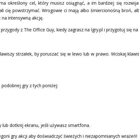
 określony cel, który musisz osiągnąć, a im bardziej się rozwijasz
ali cię powstrzymać. Wrogowie ci mają albo śmiercionośną broń, al
c na intensywną akcję.
rzygody z The Office Guy, kiedy zagrasz na Igry.pl i przygotuj się n
lawiszy strzałek, by poruszać się w lewo lub w prawo. Wciskaj klawi
 podobnej gry z tych poniżej:
 lub dotknij ekranu, jeśli używasz smartfona.
gorii gry akcji aby doświadczyć świeżych i niezapomnianych wrażeń!