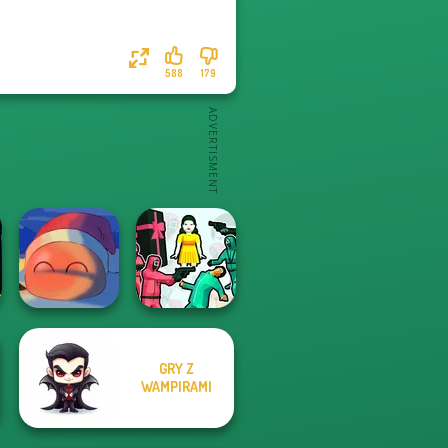
588
179
GRY Z
Squid Battle
WAMPIRAMI
Fireblob Winter
Simulator