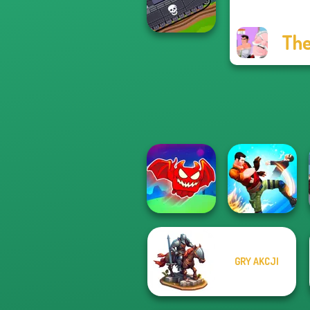
Poptropica
The
Tanks 2D: Tank
Wars
Obby The
GRY AKCJI
Legendary
Dragon
Gang Brawlers