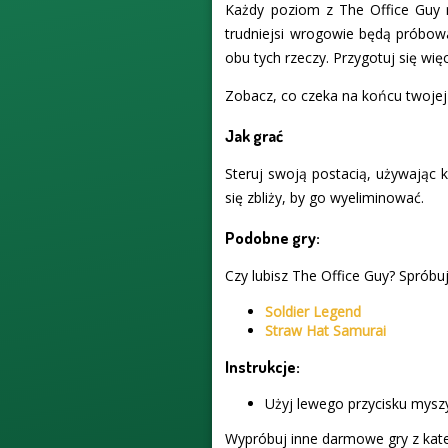
Każdy poziom z The Office Guy ma
trudniejsi wrogowie będą próbow
obu tych rzeczy. Przygotuj się wię
Zobacz, co czeka na końcu twojej p
Jak grać
Steruj swoją postacią, używając k
się zbliży, by go wyeliminować.
Podobne gry:
Czy lubisz The Office Guy? Spróbuj
Soldier Legend
Straw Hat Samurai
Instrukcje:
Użyj lewego przycisku myszy
Wypróbuj inne darmowe gry z kate