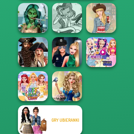
Ghoulish To
Gorgeous Cool
Winx Paint Fairy
Zomb...
Color
Americana
Romance Of The
Elsa And
Seven Seas
Style Police
Rapunzel
Pira...
Officer
Princess Riv...
Storybook Glam
GRY UBIERANKI
Dress Up
BFF Math Class
Advent...