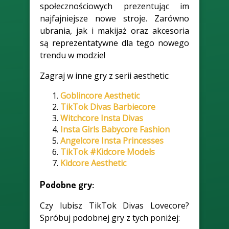
społecznościowych prezentując im
najfajniejsze nowe stroje. Zarówno
ubrania, jak i makijaż oraz akcesoria
są reprezentatywne dla tego nowego
trendu w modzie!
Zagraj w inne gry z serii aesthetic:
Goblincore Aesthetic
TikTok Divas Barbiecore
Witchcore Insta Divas
Insta Girls Babycore Fashion
Angelcore Insta Princesses
TikTok #Kidcore Models
Kidcore Aesthetic
Podobne gry:
Czy lubisz TikTok Divas Lovecore?
Spróbuj podobnej gry z tych poniżej: