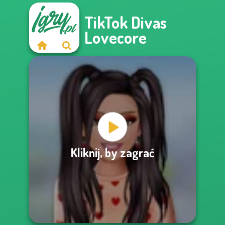
TikTok Divas
Lovecore
Kliknij, by zagrać