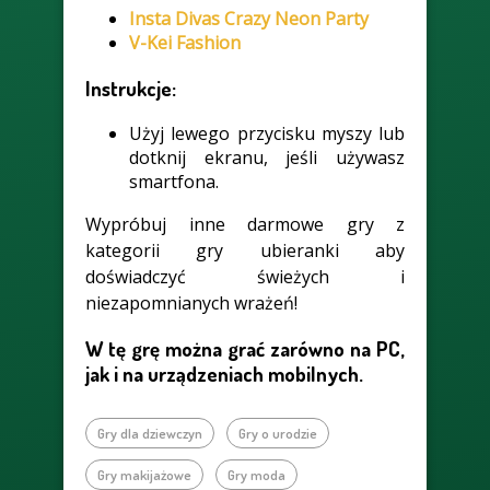
Insta Divas Crazy Neon Party
V-Kei Fashion
Instrukcje:
Użyj lewego przycisku myszy lub
dotknij ekranu, jeśli używasz
smartfona.
Wypróbuj inne darmowe gry z
kategorii gry ubieranki aby
doświadczyć świeżych i
niezapomnianych wrażeń!
W tę grę można grać zarówno na PC,
jak i na urządzeniach mobilnych.
Gry dla dziewczyn
Gry o urodzie
Gry makijażowe
Gry moda