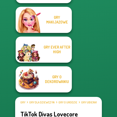
GRY
MAKIJAŻOWE
GRY EVER AFTER
HIGH
GRY O
DEKOROWANIU
GRY
GRY DLA DZIEWCZYN
GRY O URODZIE
GRY UBIERANKI
TikTok Divas Lovecore