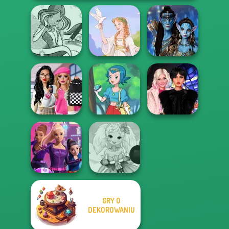
Winx Paint Fairy
Avatar Na'vi
Color
Greek Gods
Warriors Saga
Bab's Back to
School Style
Wednesday
Cha...
Pokegirl
Besties Fun Day
GRY O
Spy Squad
DEKOROWANIU
Anime Fairy
Academy
Creator