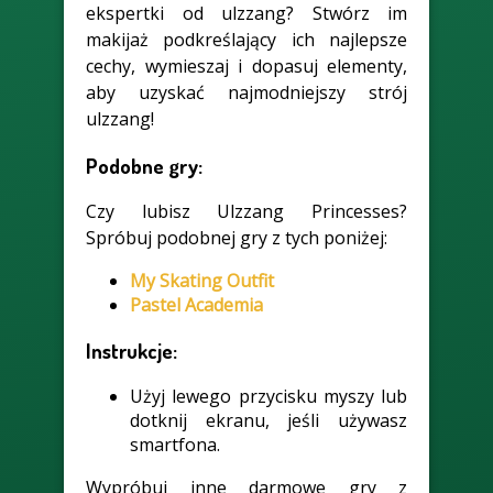
ekspertki od ulzzang? Stwórz im
makijaż podkreślający ich najlepsze
cechy, wymieszaj i dopasuj elementy,
aby uzyskać najmodniejszy strój
ulzzang!
Podobne gry:
Czy lubisz Ulzzang Princesses?
Spróbuj podobnej gry z tych poniżej:
My Skating Outfit
Pastel Academia
Instrukcje:
Użyj lewego przycisku myszy lub
dotknij ekranu, jeśli używasz
smartfona.
Wypróbuj inne darmowe gry z