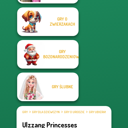
GRY O
ZWIERZAKACH
GRY
BOŻONARODZENIOWE
GRY ŚLUBNE
GRY
GRY DLA DZIEWCZYN
GRY O URODZIE
GRY UBIERANKI
Ulzzang Princesses