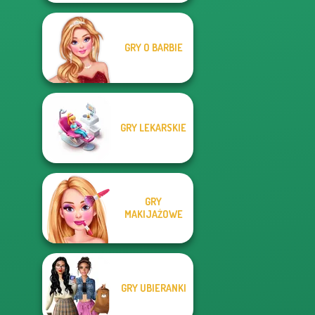
GRY O BARBIE
GRY LEKARSKIE
GRY
MAKIJAŻOWE
GRY UBIERANKI