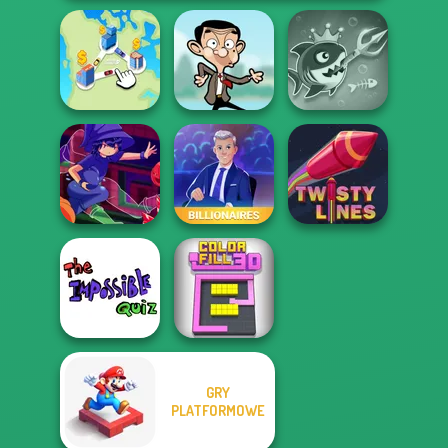
Fish Stab Getting
State Connect
Mr Bean Jump
Big
Mirror Wizard
Billionaires
Twisty Lines
GRY
The Impossible
PLATFORMOWE
Quiz Classic
Color Fill 3D