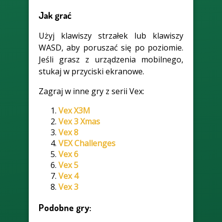
Jak grać
Użyj klawiszy strzałek lub klawiszy
WASD, aby poruszać się po poziomie.
Jeśli grasz z urządzenia mobilnego,
stukaj w przyciski ekranowe.
Zagraj w inne gry z serii Vex:
Vex X3M
Vex 3 Xmas
Vex 8
VEX Challenges
Vex 6
Vex 5
Vex 4
Vex 3
Podobne gry: