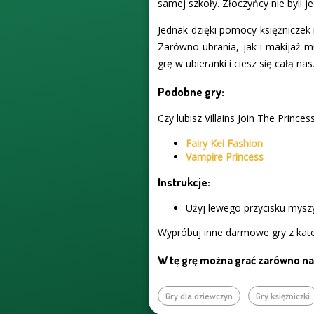
samej szkoły. Złoczyńcy nie byli j
Jednak dzięki pomocy księżniczek 
Zarówno ubrania, jak i makijaż m
grę w ubieranki i ciesz się całą na
Podobne gry:
Czy lubisz Villains Join The Prince
Fairy Kei Fashion
Vampire Princess
Instrukcje:
Użyj lewego przycisku myszy
Wypróbuj inne darmowe gry z kate
W tę grę można grać zarówno na 
Gry dla dziewczyn
Gry księżniczki