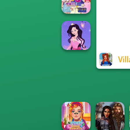
Kate Middleton
Elsa And
Rapunzel
Princess Riv...
Vil
Dress up Azalea
5