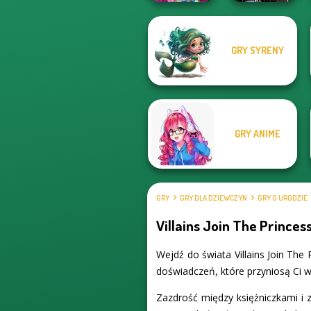
GRY SYRENY
ASMR Beauty
Medieval
Homeless
Princesses
GRY ANIME
GRY
GRY DLA DZIEWCZYN
GRY O URODZIE
Villains Join The Princes
Wejdź do świata Villains Join The
doświadczeń, które przyniosą Ci wi
Zazdrość między księżniczkami i 