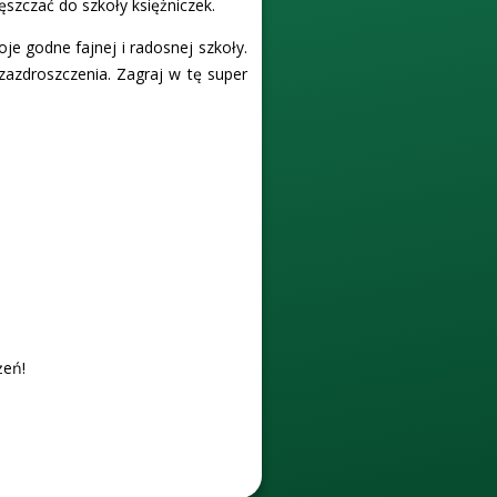
ęszczać do szkoły księżniczek.
je godne fajnej i radosnej szkoły.
zazdroszczenia. Zagraj w tę super
żeń!