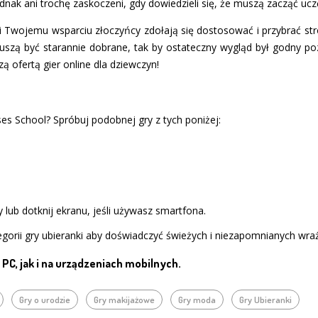
ednak ani trochę zaskoczeni, gdy dowiedzieli się, że muszą zacząć ucz
i Twojemu wsparciu złoczyńcy zdołają się dostosować i przybrać stro
uszą być starannie dobrane, tak by ostateczny wygląd był godny po
szą ofertą gier online dla dziewczyn!
sses School? Spróbuj podobnej gry z tych poniżej:
 lub dotknij ekranu, jeśli używasz smartfona.
gorii gry ubieranki aby doświadczyć świeżych i niezapomnianych wra
PC, jak i na urządzeniach mobilnych.
Gry o urodzie
Gry makijażowe
Gry moda
Gry Ubieranki