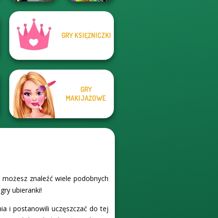
GRY KSIĘŻNICZKI
BFFs Weirdcore
SNK Cosplayer
Aesthetic
GRY
MAKIJAŻOWE
.pl możesz znaleźć wiele podobnych
gry ubieranki!
a i postanowili uczęszczać do tej