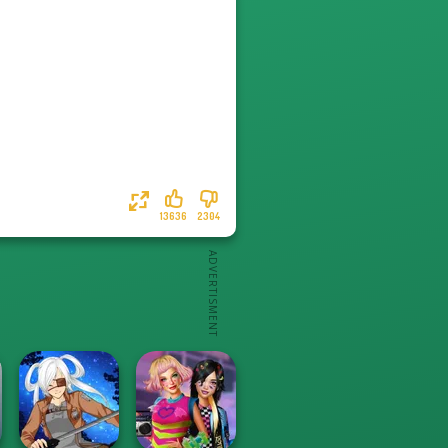
13636
2304