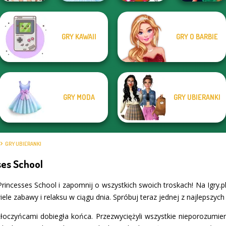
GRY KAWAII
GRY O BARBIE
College Girls
Winx Paint Fairy
Style Police
Team Makeover
Ice Ballerina
Color
Officer
GRY MODA
GRY UBIERANKI
GRY UBIERANKI
ses School
 Princesses School i zapomnij o wszystkich swoich troskach! Na Igry
ele zabawy i relaksu w ciągu dnia. Spróbuj teraz jednej z najlepszych 
złoczyńcami dobiegła końca. Przezwyciężyli wszystkie nieporozumieni