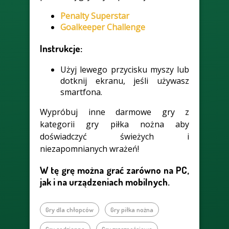
Penalty Superstar
Goalkeeper Challenge
Instrukcje:
Użyj lewego przycisku myszy lub
dotknij ekranu, jeśli używasz
smartfona.
Wypróbuj inne darmowe gry z
kategorii gry piłka nożna aby
doświadczyć świeżych i
niezapomnianych wrażeń!
W tę grę można grać zarówno na PC,
jak i na urządzeniach mobilnych.
Gry dla chłopców
Gry piłka nożna