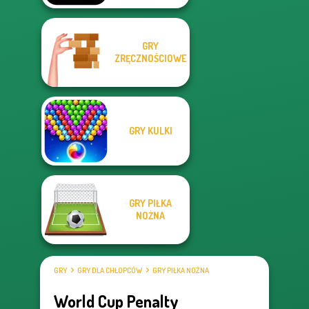
GRY
ZRĘCZNOŚCIOWE
GRY KULKI
GRY PIŁKA
NOŻNA
GRY
GRY DLA CHŁOPCÓW
GRY PIŁKA NOŻNA
World Cup Penalty