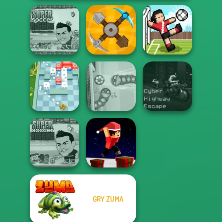
Super Soccer
Noggins
Christmas
Craft Drill
Soccer Random
Cyber Highway
Break n Bounce
Soccer Snakes
Escape
GRY ZUMA
Super Soccer
Parkour Block
Noggins
Xmas Special