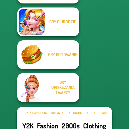
GRY O URODZIE
GRY GOTOWANIE
GRY
UPIĘKSZANIA
TWARZY
GRY
GRY DLA DZIEWCZYN
GRY O URODZIE
GRY UBIERANKI
Y2K Fashion 2000s Clothing