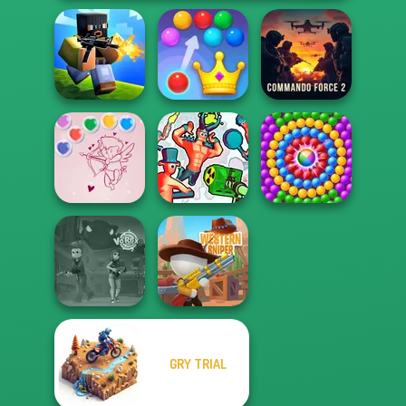
Royal Bubble
Commando
Poxel.io
Blast
Force 2
Bubble Shooter
Valentine
Funny Shooter 2
Pop Adventure
GRY TRIAL
Vortex 9
Western Sniper