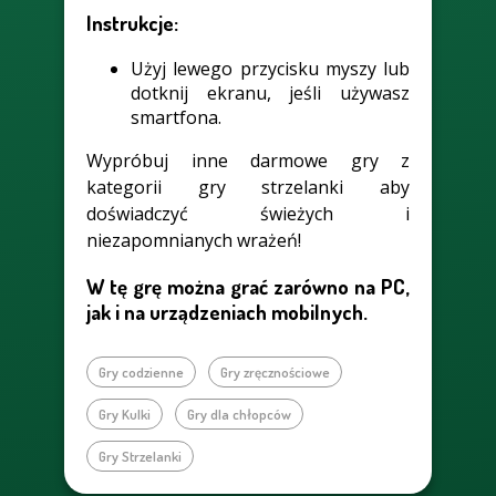
Instrukcje:
Użyj lewego przycisku myszy lub
dotknij ekranu, jeśli używasz
smartfona.
Wypróbuj inne darmowe gry z
kategorii gry strzelanki aby
doświadczyć świeżych i
niezapomnianych wrażeń!
W tę grę można grać zarówno na PC,
jak i na urządzeniach mobilnych.
Gry codzienne
Gry zręcznościowe
Gry Kulki
Gry dla chłopców
Gry Strzelanki